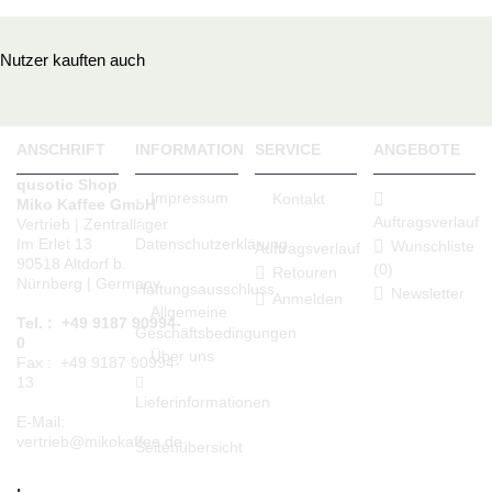
Nutzer kauften auch
ANSCHRIFT
INFORMATION
SERVICE
ANGEBOTE
qusotic Shop
Impressum
Kontakt
Miko Kaffee GmbH
Auftragsverlauf
Vertrieb | Zentrallager
Datenschutzerklärung
Im Erlet 13
Wunschliste
Auftragsverlauf
90518 Altdorf b.
(
0
)
Retouren
Nürnberg | Germany
Haftungsausschluss
Newsletter
Anmelden
Allgemeine
Tel. : +49 9187 90994-
Geschäftsbedingungen
0
Über uns
Fax : +49 9187 90994-
13
Lieferinformationen
E-Mail:
vertrieb@mikokaffee.de
Seitenübersicht