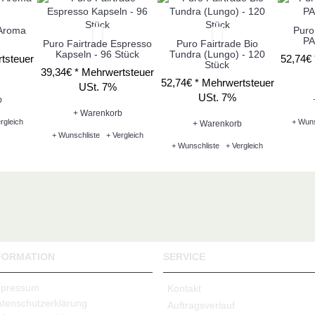
 Aroma
Puro
PA
Puro Fairtrade Espresso
Puro Fairtrade Bio
Kapseln - 96 Stück
Tundra (Lungo) - 120
tsteuer
52,74€
Stück
39,34€ *
Mehrwertsteuer
52,74€ *
Mehrwertsteuer
USt. 7%
USt. 7%
b
+ Warenkorb
rgleich
+ Wuns
+ Warenkorb
+ Wunschliste
+ Vergleich
+ Wunschliste
+ Vergleich
FORMATION
SERVICE
mpressum
Kontakt
tenschutzerklärung
Auftragsverlauf