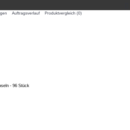
egen
Auftragsverlauf
Produktvergleich (
0
)
0 Artikel - 0,00€ *
-MASCHINEN
ZUMEX SAFTMASCHINEN
seln - 96 Stück