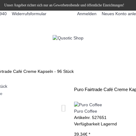
Unser Angebot richtet sich nur an Gewerbetreibende und öffentliche Einrichtungen!
Widerrufsformular
Anmelden
Neues Konto anl
940
FFEEAUTOMATEN
SNEKY ™ SLUSH EIS DRINKS
SLUSH-EIS
irtrade Café Creme Kapseln - 96 Stück
Puro Fairtrade Café Creme Kap
ie
Puro Coffee
Artikelnr.
527651
Verfügbarkeit
Lagernd
39,34€ *