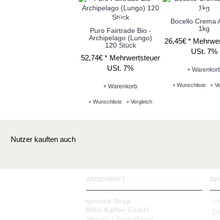
Bocello Crema
1kg
Puro Fairtrade Bio -
Archipelago (Lungo)
26,45€ *
Mehrwer
120 Stück
USt. 7%
52,74€ *
Mehrwertsteuer
USt. 7%
+ Warenkor
+ Wunschliste
+ Ve
+ Warenkorb
+ Wunschliste
+ Vergleich
Nutzer kauften auch
ANSCHRIFT
IN
qusotic Shop
I
Miko Kaffee GmbH
Da
Vertrieb | Zentrallager