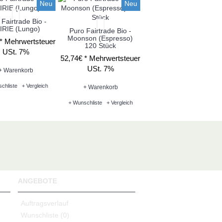
Neu
Neu
Neu
 Fairtrade Bio -
IRIE (Lungo)
Puro Fairtrade Bio -
Puro Fairtrade Bio -
Moonson (Espresso)
Chaparral (Espresso) -
 *
Mehrwertsteuer
120 Stück
120 Stück
USt. 7%
52,74€ *
Mehrwertsteuer
52,74€ *
Mehrwertsteue
USt. 7%
USt. 7%
+ Warenkorb
chliste
+ Vergleich
+ Warenkorb
+ Warenkorb
+ Wunschliste
+ Vergleich
+ Wunschliste
+ Vergleich
ANGEBOTE
Auftragsverlauf
Wunschliste (
0
)