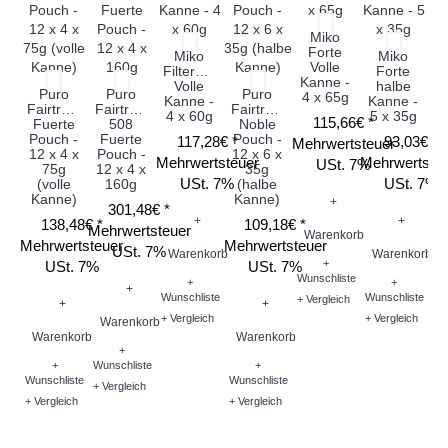
Miko
Forte
Miko
Miko
Volle
Filterbeutel
Forte
Kanne -
Volle
halbe
Fi
Puro
Puro
Puro
4 x 65g
Kanne -
Kanne -
en
Fairtrade
Fairtrade
Fairtrade
4 x 60g
5 x 35g
115,66€ *
Fuerte
508
Noble
K
Pouch -
Fuerte
Pouch -
117,28€ *
93,03€ *
Mehrwertsteuer
4
12 x 4 x
Pouch -
12 x 6 x
Mehrwertsteuer
Mehrwertste
USt. 7%
75g
12 x 4 x
35g
USt. 7%
USt. 7%
(volle
160g
(halbe
Me
Kanne)
Kanne)
+
301,48€ *
+
+
138,48€ *
109,18€ *
Mehrwertsteuer
Warenkorb
Mehrwertsteuer
Mehrwertsteuer
USt. 7%
Warenkorb
Warenkorb
+
USt. 7%
USt. 7%
Wunschliste
+
+
W
+
Wunschliste
Wunschliste
+ Vergleich
+
+
+ Vergleich
+ Vergleich
Warenkorb
Wu
Warenkorb
Warenkorb
+
+ V
+
Wunschliste
+
Wunschliste
Wunschliste
+ Vergleich
+ Vergleich
+ Vergleich