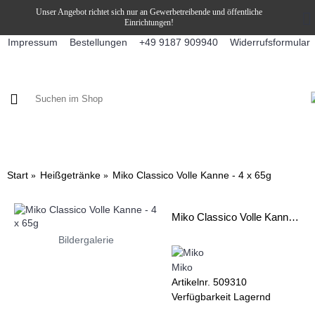
Unser Angebot richtet sich nur an Gewerbetreibende und öffentliche
Einrichtungen!
Impressum
Bestellungen
Widerrufsformular
+49 9187 909940
KAFFEE / FÜLLPRODUKTE
KAFFEEAUTOMATEN
SNEKY
Start
Heißgetränke
Miko Classico Volle Kanne - 4 x 65g
Miko Classico Volle Kanne - 4 x 65g
Bildergalerie
Miko
Artikelnr.
509310
Verfügbarkeit
Lagernd