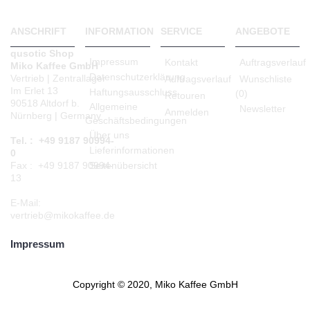
ANSCHRIFT
INFORMATION
SERVICE
ANGEBOTE
qusotic Shop
Impressum
Kontakt
Auftragsverlauf
Miko Kaffee GmbH
Datenschutzerklärung
Vertrieb | Zentrallager
Auftragsverlauf
Wunschliste
Im Erlet 13
Haftungsausschluss
(
0
)
Retouren
90518 Altdorf b.
Allgemeine
Newsletter
Anmelden
Nürnberg | Germany
Geschäftsbedingungen
Über uns
Tel. : +49 9187 90994-
Lieferinformationen
0
Seitenübersicht
Fax : +49 9187 90994-
13
E-Mail:
vertrieb@mikokaffee.de
Impressum
Copyright © 2020, Miko Kaffee GmbH