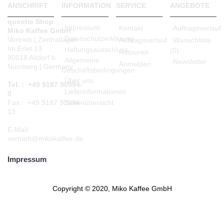
ANSCHRIFT
INFORMATION
SERVICE
ANGEBOTE
qusotic Shop
Impressum
Kontakt
Auftragsverlauf
Miko Kaffee GmbH
Datenschutzerklärung
Vertrieb | Zentrallager
Auftragsverlauf
Wunschliste
Im Erlet 13
Haftungsausschluss
(
0
)
Retouren
90518 Altdorf b.
Allgemeine
Newsletter
Anmelden
Nürnberg | Germany
Geschäftsbedingungen
Über uns
Tel. : +49 9187 90994-
Lieferinformationen
0
Seitenübersicht
Fax : +49 9187 90994-
13
E-Mail:
vertrieb@mikokaffee.de
Impressum
Copyright © 2020, Miko Kaffee GmbH