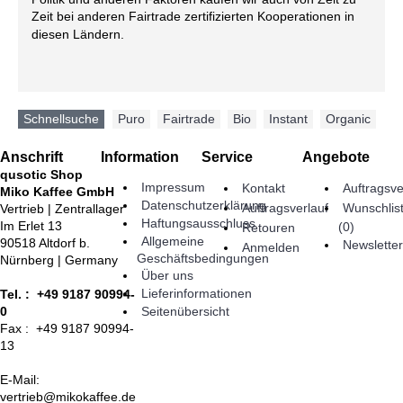
Zeit bei anderen Fairtrade zertifizierten Kooperationen in
diesen Ländern.
Schnellsuche
Puro
,
Fairtrade
,
Bio
,
Instant
,
Organic
Anschrift
Information
Service
Angebote
qusotic Shop
Impressum
Kontakt
Auftragsve
Miko Kaffee GmbH
Datenschutzerklärung
Auftragsverlauf
Wunschlis
Vertrieb | Zentrallager
Haftungsausschluss
Im Erlet 13
(
0
)
Retouren
Allgemeine
90518 Altdorf b.
Newsletter
Anmelden
Geschäftsbedingungen
Nürnberg | Germany
Über uns
Lieferinformationen
Tel. : +49 9187 90994-
Seitenübersicht
0
Fax : +49 9187 90994-
13
E-Mail:
vertrieb@mikokaffee.de