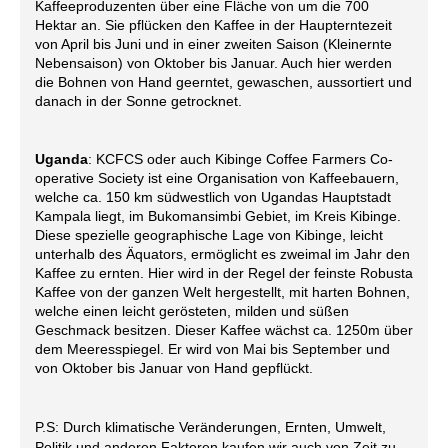
Kaffeeproduzenten über eine Fläche von um die 700
Hektar an. Sie pflücken den Kaffee in der Haupterntezeit
von April bis Juni und in einer zweiten Saison (Kleinernte
Nebensaison) von Oktober bis Januar. Auch hier werden
die Bohnen von Hand geerntet, gewaschen, aussortiert und
danach in der Sonne getrocknet.
Uganda
: KCFCS oder auch Kibinge Coffee Farmers Co-
operative Society ist eine Organisation von Kaffeebauern
,
welche ca. 150 km südwestlich von Ugandas Hauptstadt
Kampala liegt, im Bukomansimbi Gebiet, im Kreis Kibinge.
Diese spezielle geographische Lage von Kibinge, leicht
unterhalb des Äquators, ermöglicht es zweimal im Jahr den
Kaffee zu ernten. Hier wird in der Regel der feinste Robusta
Kaffee von der ganzen Welt hergestellt, mit harten Bohnen,
welche einen leicht gerösteten, milden und süßen
Geschmack besitzen. Dieser Kaffee wächst ca. 1250m über
dem Meeresspiegel. Er wird von Mai bis September und
von Oktober bis Januar von Hand gepflückt.
P.S: Durch klimatische Veränderungen, Ernten, Umwelt,
Politik und anderen Faktoren kaufen wir auch von Zeit zu