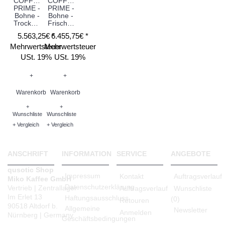
COFFEE
COFFEE
PRIME -
PRIME -
Bohne -
Bohne -
Trockenmilch
Frischmilch
5.563,25€ *
6.455,75€ *
Mehrwertsteuer
Mehrwertsteuer
USt. 19%
USt. 19%
+
+
Warenkorb
Warenkorb
+
+
Wunschliste
Wunschliste
+ Vergleich
+ Vergleich
ANSCHRIFT
INFORMATION
SERVICE
ANGEBOTE
qusotic Shop
Impressum
Kontakt
Auftragsverlauf
Miko Kaffee GmbH
Datenschutzerklärung
Vertrieb | Zentrallager
Auftragsverlauf
Wunschliste
Im Erlet 13
Haftungsausschluss
(
0
)
Retouren
90518 Altdorf b.
Allgemeine
Newsletter
Anmelden
Nürnberg | Germany
Geschäftsbedingungen