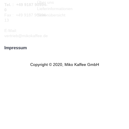
Über uns
Tel. : +49 9187 90994-
Lieferinformationen
0
Seitenübersicht
Fax : +49 9187 90994-
13
E-Mail:
vertrieb@mikokaffee.de
Impressum
Copyright © 2020, Miko Kaffee GmbH