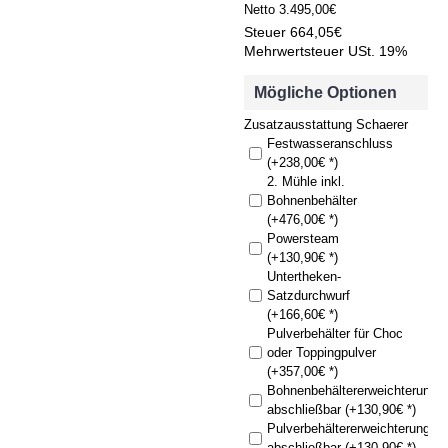
Netto
3.495,00€
Steuer
664,05€
Mehrwertsteuer USt. 19%
Mögliche Optionen
Zusatzausstattung Schaerer
Festwasseranschluss
(+238,00€ *)
2. Mühle inkl.
Bohnenbehälter
(+476,00€ *)
Powersteam
(+130,90€ *)
Untertheken-
Satzdurchwurf
(+166,60€ *)
Pulverbehälter für Choc
oder Toppingpulver
(+357,00€ *)
Bohnenbehältererweichterung
abschließbar (+130,90€ *)
Pulverbehältererweichterung
abschließbar (+130,90€ *)