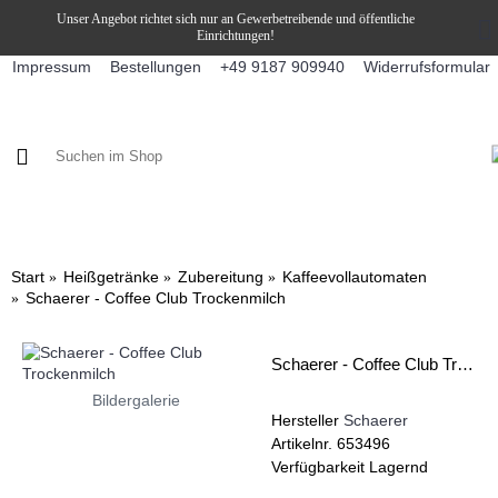
Unser Angebot richtet sich nur an Gewerbetreibende und öffentliche
Einrichtungen!
Impressum
Bestellungen
Widerrufsformular
+49 9187 909940
KAFFEE / FÜLLPRODUKTE
KAFFEEAUTOMATEN
SNEKY
Start
Heißgetränke
Zubereitung
Kaffeevollautomaten
Schaerer - Coffee Club Trockenmilch
Schaerer - Coffee Club Trockenmilch
Bildergalerie
Hersteller
Schaerer
Artikelnr.
653496
Verfügbarkeit
Lagernd