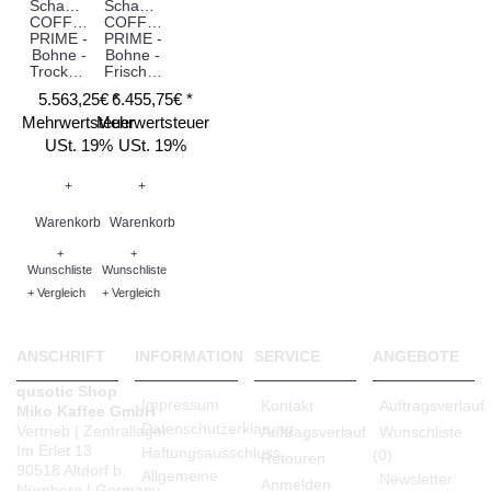
Schaerer
Schaerer
COFFEE
COFFEE
PRIME -
PRIME -
Bohne -
Bohne -
Trockenmilch
Frischmilch
5.563,25€ *
6.455,75€ *
Mehrwertsteuer
Mehrwertsteuer
USt. 19%
USt. 19%
+
+
Warenkorb
Warenkorb
+
+
Wunschliste
Wunschliste
+ Vergleich
+ Vergleich
ANSCHRIFT
INFORMATION
SERVICE
ANGEBOTE
qusotic Shop
Impressum
Kontakt
Auftragsverlauf
Miko Kaffee GmbH
Datenschutzerklärung
Vertrieb | Zentrallager
Auftragsverlauf
Wunschliste
Im Erlet 13
Haftungsausschluss
(
0
)
Retouren
90518 Altdorf b.
Allgemeine
Newsletter
Anmelden
Nürnberg | Germany