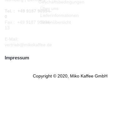
Geschäftsbedingungen
Über uns
Tel. : +49 9187 90994-
Lieferinformationen
0
Seitenübersicht
Fax : +49 9187 90994-
13
E-Mail:
vertrieb@mikokaffee.de
Impressum
Copyright © 2020, Miko Kaffee GmbH