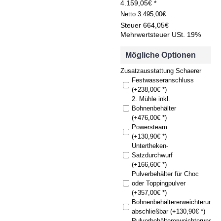
4.159,05€ *
Netto
3.495,00€
Steuer
664,05€
Mehrwertsteuer USt. 19%
Mögliche Optionen
Zusatzausstattung Schaerer
Festwasseranschluss
(+238,00€ *)
2. Mühle inkl.
Bohnenbehälter
(+476,00€ *)
Powersteam
(+130,90€ *)
Untertheken-
Satzdurchwurf
(+166,60€ *)
Pulverbehälter für Choc
oder Toppingpulver
(+357,00€ *)
Bohnenbehältererweichterung
abschließbar (+130,90€ *)
Pulverbehältererweichterung