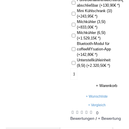
abschließbar (+130,90€ *)
Mini Kühlschrank (1l)
(+243,95€ *)
Milchkühler (3,5l)
(+833,00€ *)
Milchkühler (6,5l)
(+1.529,15€ *)
Bluetooth-Modul für
coffeeMYsation-App
(+142,80€ *)
Unterstellkühleinheit
(9,5l) (+2.320,50€ *)
+ Warenkorb
+ Wunschliste
+ Vergleich
0
Bewertungen
+ Bewertung
/