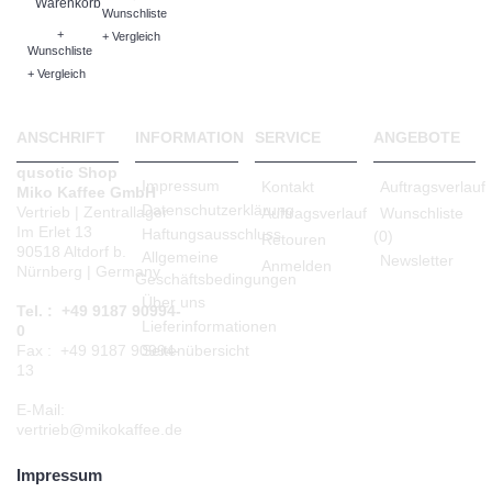
Warenkorb
Wunschliste
+
+ Vergleich
Wunschliste
+ Vergleich
ANSCHRIFT
INFORMATION
SERVICE
ANGEBOTE
qusotic Shop
Impressum
Kontakt
Auftragsverlauf
Miko Kaffee GmbH
Datenschutzerklärung
Vertrieb | Zentrallager
Auftragsverlauf
Wunschliste
Im Erlet 13
Haftungsausschluss
(
0
)
Retouren
90518 Altdorf b.
Allgemeine
Newsletter
Anmelden
Nürnberg | Germany
Geschäftsbedingungen
Über uns
Tel. : +49 9187 90994-
Lieferinformationen
0
Seitenübersicht
Fax : +49 9187 90994-
13
E-Mail:
vertrieb@mikokaffee.de
Impressum