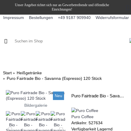
Unser Angebot richtet sich nur an Gewerbetreibende und öffentliche
Einrichtungen!
Impressum
Bestellungen
Widerrufsformular
+49 9187 909940
KAFFEE / FÜLLPRODUKTE
KAFFEEAUTOMATEN
SNEKY
Start
Heißgetränke
Puro Fairtrade Bio - Savanna (Espresso) 120 Stück
Neu
Puro Fairtrade Bio - Savanna (Espresso) 120 Stück
Bildergalerie
Puro Coffee
Artikelnr.
527634
Verfügbarkeit
Lagernd