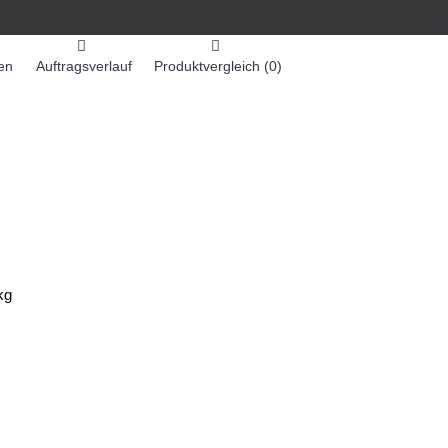
en
Auftragsverlauf
Produktvergleich (
0
)
0 Artikel - 0,00€ *
-MASCHINEN
ZUMEX SAFTMASCHINEN
kg