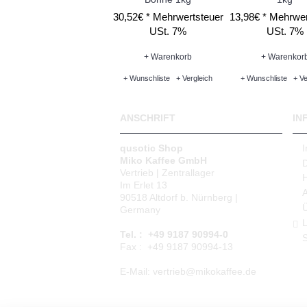
30,52€ *
Mehrwertsteuer
13,98€ *
Mehrwer
USt. 7%
USt. 7%
+ Warenkorb
+ Warenkor
+ Wunschliste
+ Vergleich
+ Wunschliste
+ Ve
ANSCHRIFT
IN
qusotic Shop
Miko Kaffee GmbH
Vertrieb | Zentrallager
Im Erlet 13
90518 Altdorf b. Nürnberg |
Germany
L
Tel. : +49 9187 90994-0
S
Fax : +49 9187 90994-13
E-Mail: vertrieb@mikokaffee.de