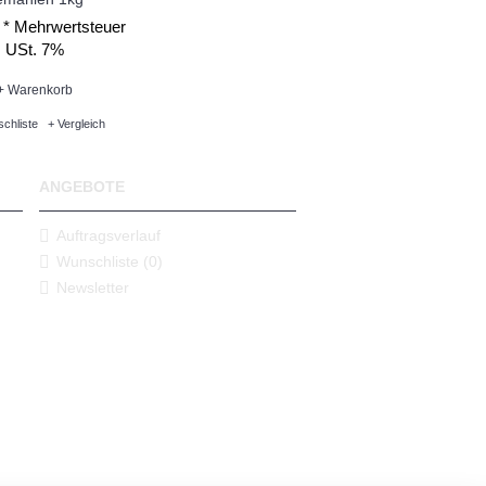
 *
Mehrwertsteuer
USt. 7%
+ Warenkorb
chliste
+ Vergleich
ANGEBOTE
Auftragsverlauf
Wunschliste (
0
)
Newsletter