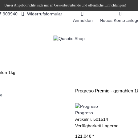
Unser Angebot richtet sich nur an Gewerbetreibende und öffentliche Einrichtungen!
Widerrufsformular
7 909940
Anmelden
Neues Konto anleg
FEEAUTOMATEN
SNEKY ™ SLUSH EIS DRINKS
SLUSH-EIS
hlen 1kg
Progreso Premio - gemahlen 1
ie
Progreso
Artikelnr.
501514
Verfügbarkeit
Lagernd
121,04€ *