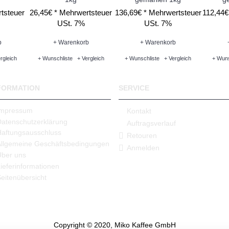
tsteuer
26,45€ *
Mehrwertsteuer
136,69€ *
Mehrwertsteuer
112,44€
USt. 7%
USt. 7%
b
+ Warenkorb
+ Warenkorb
rgleich
+ Wunschliste
+ Vergleich
+ Wunschliste
+ Vergleich
+ Wuns
FORMATION
SERVICE
Impressum
Kontakt
Datenschutzerklärung
Auftragsverlauf
Haftungsausschluss
Retouren
Allgemeine Geschäftsbedingungen
Anmelden
Über uns
ieferinformationen
eitenübersicht
Copyright © 2020, Miko Kaffee GmbH