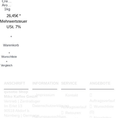
Crema
Aroma
1kg
26,45€ *
Mehrwertsteuer
USt. 7%
+
Warenkorb
+
Wunschliste
+
Vergleich
ANSCHRIFT
INFORMATION
SERVICE
ANGEBOTE
qusotic Shop
Impressum
Kontakt
Miko Kaffee GmbH
Auftragsverlauf
Vertrieb | Zentrallager
Datenschutzerklärung
Im Erlet 13
Wunschliste
Auftragsverlauf
90518 Altdorf b.
(
0
)
Retouren
Nürnberg | Germany
Haftungsausschluss
Newsletter