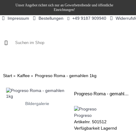
Unser Angebot richtet sich nur an Gewerbetreibende und öffentliche
Einrichtungen!
Impressum
Bestellungen
Widerrufs
+49 9187 909940
KAFFEE / FÜLLPRODUKTE
KAFFEEAUTOMATEN
SN
Start
Kaffee
Progreso Roma - gemahlen 1kg
Progreso Roma - gemahlen 1kg
Bildergalerie
Progreso
Artikelnr.
501512
Verfügbarkeit
Lagernd