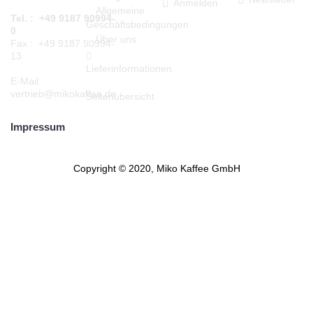
Anmelden
Allgemeine
Tel. : +49 9187 90994-
Geschäftsbedingungen
0
Über uns
Fax : +49 9187 90994-
13
Lieferinformationen
E-Mail:
vertrieb@mikokaffee.de
Seitenübersicht
Impressum
Copyright © 2020, Miko Kaffee GmbH