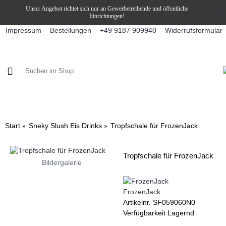
Unser Angebot richtet sich nur an Gewerbetreibende und öffentliche
Einrichtungen!
Impressum
Bestellungen
Widerrufsformular
+49 9187 909940
KAFFEE / FÜLLPRODUKTE
KAFFEEAUTOMATEN
SNEKY
Start
Sneky Slush Eis Drinks
Tropfschale für FrozenJack
Tropfschale für FrozenJack
Bildergalerie
FrozenJack
Artikelnr.
SF059060N0
Verfügbarkeit
Lagernd