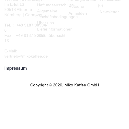
Im Erlet 13
Haftungsausschluss
(
0
)
Retouren
90518 Altdorf b.
Allgemeine
Newsletter
Anmelden
Nürnberg | Germany
Geschäftsbedingungen
Über uns
Tel. : +49 9187 90994-
Lieferinformationen
0
Seitenübersicht
Fax : +49 9187 90994-
13
E-Mail:
vertrieb@mikokaffee.de
Impressum
Copyright © 2020, Miko Kaffee GmbH