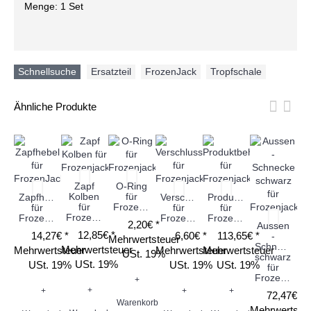
Menge: 1 Set
Schnellsuche
Ersatzteil
,
FrozenJack
,
Tropfschale
Ähnliche Produkte
Zapf
O-Ring
Kolben
für
Zapfhebel
Verschlusskappe
Produktbehälter
S
für
Frozenjack
für
für
für
Frozenjack
FrozenJack
Frozenjack
Frozenjack
2,20€ *
Aussen
12,85€ *
14,27€ *
6,60€ *
113,65€ *
-
Mehrwertsteuer
Schnecke
Mehrwertsteuer
Mehrwertsteuer
Mehrwertsteuer
Mehrwertsteuer
Me
USt. 19%
schwarz
USt. 19%
USt. 19%
USt. 19%
USt. 19%
für
Frozenjack
+
+
+
+
+
72,47€ *
Warenkorb
Mehrwertste