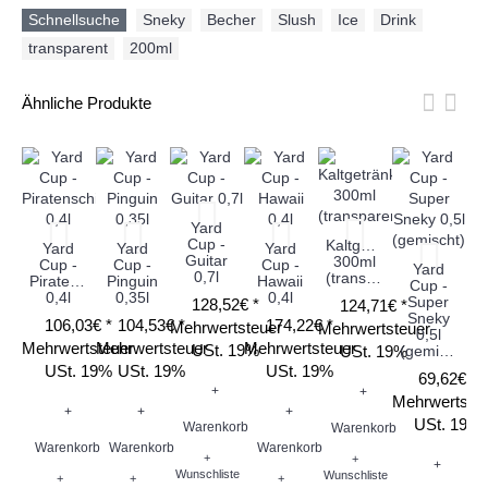
Schnellsuche
Sneky
,
Becher
,
Slush
,
Ice
,
Drink
,
transparent
,
200ml
Ähnliche Produkte
Yard
Cup -
Kaltgetränkebecher
Yard
Yard
Yard
Guitar
300ml
Cup -
Cup -
Cup -
Yard
0,7l
(transparent)
Piratenschiff
Pinguin
Hawaii
Cup -
0,4l
0,35l
0,4l
Super
128,52€ *
124,71€ *
D
Sneky
106,03€ *
104,53€ *
174,22€ *
Mehrwertsteuer
Mehrwertsteuer
0,5l
K
Mehrwertsteuer
Mehrwertsteuer
Mehrwertsteuer
USt. 19%
USt. 19%
(gemischt)
USt. 19%
USt. 19%
USt. 19%
69,62€ *
2
+
+
Mehrwertste
+
+
+
USt. 19%
Warenkorb
Warenkorb
Warenkorb
Warenkorb
Warenkorb
Me
+
+
+
Wunschliste
Wunschliste
+
+
+