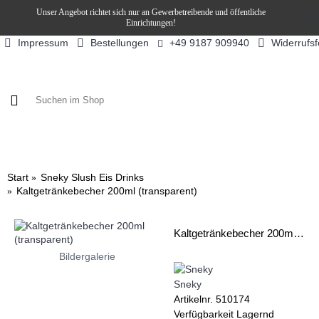
Unser Angebot richtet sich nur an Gewerbetreibende und öffentliche
Einrichtungen!
Impressum
Bestellungen
Widerrufs
+49 9187 909940
KAFFEE / FÜLLPRODUKTE
KAFFEEAUTOMATEN
SN
Start
Sneky Slush Eis Drinks
Kaltgetränkebecher 200ml (transparent)
Kaltgetränkebecher 200ml (transparent)
Bildergalerie
Sneky
Artikelnr.
510174
Verfügbarkeit
Lagernd