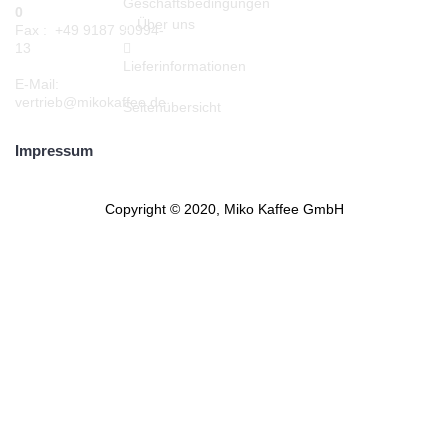
Geschäftsbedingungen
0
Über uns
Fax : +49 9187 90994-
13
Lieferinformationen
E-Mail:
vertrieb@mikokaffee.de
Seitenübersicht
Impressum
Copyright © 2020, Miko Kaffee GmbH