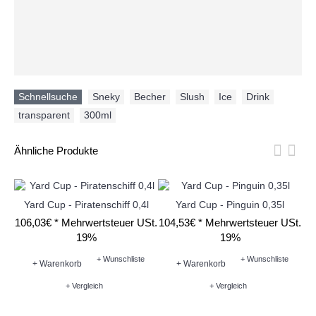
Schnellsuche
Sneky
,
Becher
,
Slush
,
Ice
,
Drink
,
transparent
,
300ml
Ähnliche Produkte
Yard Cup - Piratenschiff 0,4l
Yard Cup - Pinguin 0,35l
106,03€ *
Mehrwertsteuer USt.
104,53€ *
Mehrwertsteuer USt.
12
19%
19%
+ Wunschliste
+ Wunschliste
+ Warenkorb
+ Warenkorb
+ Vergleich
+ Vergleich