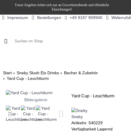
Unser Angebot richtet sich nur an Gewerbetreibende und öffentliche
Einrichtungen!
Impressum
Bestellungen
Widerrufs
+49 9187 909940
KAFFEE / FÜLLPRODUKTE
KAFFEEAUTOMATEN
SN
Start
Sneky Slush Eis Drinks
Becher & Zubehör
Yard Cup - Leuchtturm
Yard Cup - Leuchtturm
Bildergalerie
Sneky
Artikelnr.
540229
Verfügbarkeit
Lagernd