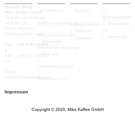
qusotic Shop
Impressum
Kontakt
Miko Kaffee GmbH
Auftragsverlauf
Vertrieb | Zentrallager
Datenschutzerklärung
Im Erlet 13
Wunschliste
Auftragsverlauf
90518 Altdorf b.
(
0
)
Retouren
Nürnberg | Germany
Haftungsausschluss
Newsletter
Anmelden
Allgemeine
Tel. : +49 9187 90994-
Geschäftsbedingungen
0
Über uns
Fax : +49 9187 90994-
13
Lieferinformationen
E-Mail:
vertrieb@mikokaffee.de
Seitenübersicht
Impressum
Copyright © 2020, Miko Kaffee GmbH