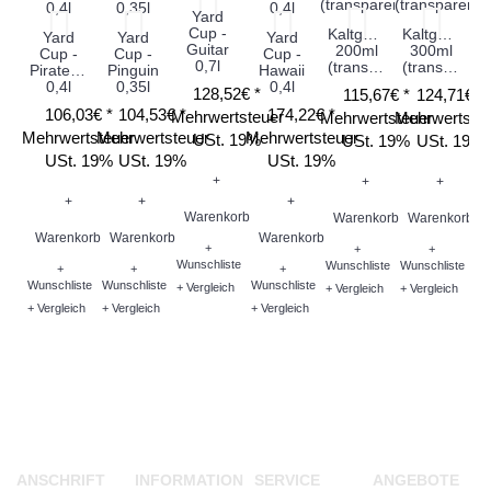
Yard
Cup -
Kaltgetränkebecher
Kaltgetränk
Yard
Yard
Yard
Guitar
200ml
300ml
Cup -
Cup -
Cup -
0,7l
(transparent)
(transparent)
Piratenschiff
Pinguin
Hawaii
0,4l
0,35l
0,4l
128,52€ *
115,67€ *
124,71€ *
106,03€ *
104,53€ *
174,22€ *
Mehrwertsteuer
Mehrwertsteuer
Mehrwertste
Mehrwertsteuer
Mehrwertsteuer
Mehrwertsteuer
USt. 19%
USt. 19%
USt. 19%
USt. 19%
USt. 19%
USt. 19%
+
+
+
Me
+
+
+
Warenkorb
Warenkorb
Warenkorb
Warenkorb
Warenkorb
Warenkorb
+
+
+
Wunschliste
Wunschliste
Wunschliste
+
+
+
Wunschliste
Wunschliste
Wunschliste
+ Vergleich
+ Vergleich
+ Vergleich
W
+ Vergleich
+ Vergleich
+ Vergleich
Wu
+ V
ANSCHRIFT
INFORMATION
SERVICE
ANGEBOTE