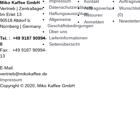
Impressum
Kontakt
Auftragsve
Miko Kaffee GmbH
Datenschutzerklärung
Auftragsverlauf
Wunschlis
Vertrieb | Zentrallager
Haftungsausschluss
Im Erlet 13
(
0
)
Retouren
Allgemeine
90518 Altdorf b.
Newsletter
Anmelden
Geschäftsbedingungen
Nürnberg | Germany
Über uns
Lieferinformationen
Tel. : +49 9187 90994-
Seitenübersicht
0
Fax : +49 9187 90994-
13
E-Mail:
vertrieb@mikokaffee.de
Impressum
Copyright © 2020, Miko Kaffee GmbH