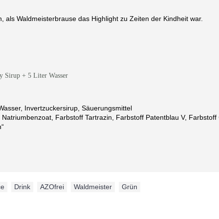
n, als Waldmeisterbrause das Highlight zu Zeiten der Kindheit war.
y Sirup + 5 Liter Wasser
er, Invertzuckersirup, Säuerungsmittel
atriumbenzoat, Farbstoff Tartrazin, Farbstoff Patentblau V, Farbstoff 
n“
ce
,
Drink
,
AZOfrei
,
Waldmeister
,
Grün