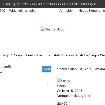
Unser Angebot richtet sich nur an Gewerbetreibende und öffentliche Einrichtungen!
Widerrufsformular
Anmelden
Neues Konto anl
940
FFEEAUTOMATEN
SNEKY ™ SLUSH EIS DRINKS
SLUSH-EIS
s Sirup
Sirup mit natürlichem Farbstoff
Sneky Slush Eis Sirup - Wa
Neu
Sneky Slush Eis Sirup - Waldme
ie
Sneky
Artikelnr.
510043
Verfügbarkeit
Lagernd
38,41€ *