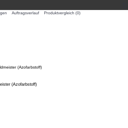
egen
Auftragsverlauf
Produktvergleich (
0
)
0 Artikel - 0,00€ *
-MASCHINEN
ZUMEX SAFTMASCHINEN
ldmeister (Azofarbstoff)
ister (Azofarbstoff)