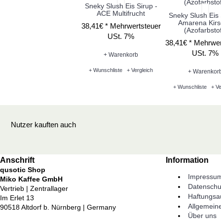
Sneky Slush Eis Sirup -
ACE Multifrucht
Sneky Slush Eis 
Amarena Kir
38,41€ *
Mehrwertsteuer
(Azofarbstof
USt. 7%
38,41€ *
Mehrwer
USt. 7%
+ Warenkorb
+ Wunschliste
+ Vergleich
+ Warenkor
+ Wunschliste
+ Ve
Nutzer kauften auch
Anschrift
Information
qusotic Shop
Impressu
Miko Kaffee GmbH
Datenschu
Vertrieb | Zentrallager
Haftungsa
Im Erlet 13
Allgemein
90518 Altdorf b. Nürnberg | Germany
Über uns