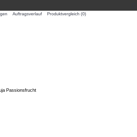
egen
Auftragsverlauf
Produktvergleich (
0
)
0 Artikel - 0,00€ *
-MASCHINEN
ZUMEX SAFTMASCHINEN
uja Passionsfrucht