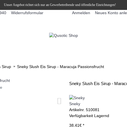
Unser Angebot richtet sich nur an Gewerbetreibende und öffentliche Einrichtungen!
Widerrufsformular
Anmelden
Neues Konto anl
940
FFEEAUTOMATEN
SNEKY ™ SLUSH EIS DRINKS
SLUSH-EIS
s Sirup
Sneky Slush Eis Sirup - Maracuja Passionsfrucht
Sneky Slush Eis Sirup - Marac
ie
Sneky
Artikelnr.
510081
Verfügbarkeit
Lagernd
38,41€ *