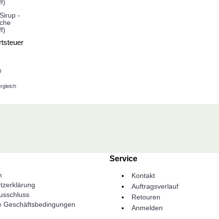
Sirup -
sche
f)
tsteuer
b
rgleich
Service
m
Kontakt
tzerklärung
Auftragsverlauf
usschluss
Retouren
e Geschäftsbedingungen
Anmelden