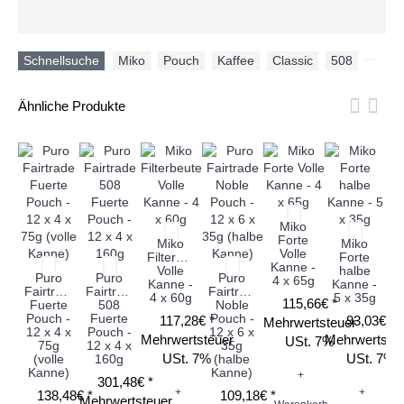
Schnellsuche
Miko
,
Pouch
,
Kaffee
,
Classic
,
508
,
Ähnliche Produkte
Miko
Forte
Miko
Miko
Volle
Filterbeutel
Forte
Kanne -
Volle
halbe
Fi
Puro
Puro
Puro
4 x 65g
Kanne -
Kanne -
en
Fairtrade
Fairtrade
Fairtrade
4 x 60g
5 x 35g
115,66€ *
Fuerte
508
Noble
K
Pouch -
Fuerte
Pouch -
117,28€ *
93,03€ *
Mehrwertsteuer
4
12 x 4 x
Pouch -
12 x 6 x
Mehrwertsteuer
Mehrwertste
USt. 7%
75g
12 x 4 x
35g
USt. 7%
USt. 7%
(volle
160g
(halbe
Me
Kanne)
Kanne)
+
301,48€ *
+
+
138,48€ *
109,18€ *
Mehrwertsteuer