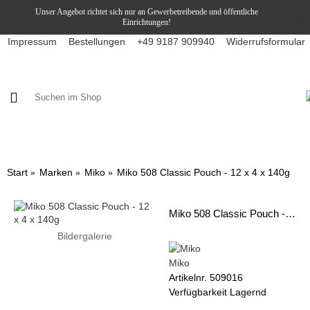
Unser Angebot richtet sich nur an Gewerbetreibende und öffentliche
Einrichtungen!
Impressum
Bestellungen
Widerrufsformular
+49 9187 909940
KAFFEE / FÜLLPRODUKTE
KAFFEEAUTOMATEN
SNEKY
Start
Marken
Miko
Miko 508 Classic Pouch - 12 x 4 x 140g
Miko 508 Classic Pouch - 12 x 4 x 140g
Bildergalerie
Miko
Artikelnr.
509016
Verfügbarkeit
Lagernd