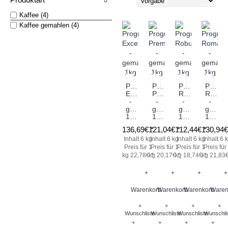
nach
Kaffee (4)
Kaffee gemahlen (4)
Progreso
Progreso
Progreso
Progre
Excelso
Premio
Robusta
Roma
-
-
-
-
gemahlen
gemahlen
gemahlen
gemah
1kg
1kg
1kg
1kg
136,69€ *
121,04€ *
112,44€ *
130,94€
Inhalt 6 kg
Inhalt 6 kg
Inhalt 6 kg
Inhalt 6 
Preis für 1
Preis für 1
Preis für 1
Preis für
kg 22,78€ *
kg 20,17€ *
kg 18,74€ *
kg 21,83€
+
+
+
+
Warenkorb
Warenkorb
Warenkorb
Waren
+
+
+
+
Wunschliste
Wunschliste
Wunschliste
Wunschli
+
+
+
+