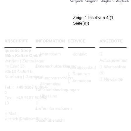
Vergleich
Vergleich
Vergleich
Vergleich
Zeige 1 bis 4 von 4 (1
Seite(n))
ANSCHRIFT
INFORMATION
SERVICE
ANGEBOTE
qusotic Shop
Impressum
Kontakt
Miko Kaffee GmbH
Auftragsverlauf
Vertrieb | Zentrallager
Datenschutzerklärung
Im Erlet 13
Wunschliste
Auftragsverlauf
90518 Altdorf b.
(
0
)
Retouren
Nürnberg | Germany
Haftungsausschluss
Newsletter
Anmelden
Allgemeine
Tel. : +49 9187 90994-
Geschäftsbedingungen
0
Über uns
Fax : +49 9187 90994-
13
Lieferinformationen
E-Mail:
vertrieb@mikokaffee.de
Seitenübersicht