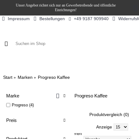
Unser Angebot richtet sich nur an Gewerbetreibende und öffentliche
Einrichtungen!
Impressum
Bestellungen
Widerrufs
+49 9187 909940
KAFFEE / FÜLLPRODUKTE
KAFFEEAUTOMATEN
SN
Start
Marken
Progreso Kaffee
Marke
Progreso Kaffee
Progreso (4)
Produktvergleich (0)
Preis
Anzeige
Sortieren
Produktart