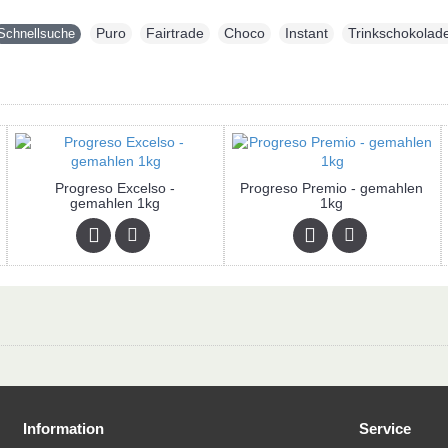
Puro
,
Fairtrade
,
Choco
,
Instant
,
Trinkschokolad
Schnellsuche
Progreso Excelso -
Progreso Premio - gemahlen
gemahlen 1kg
1kg
Information
Service