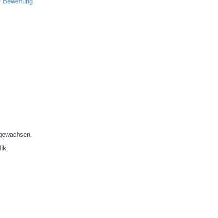
+ Bewertung
 gewachsen.
ik.