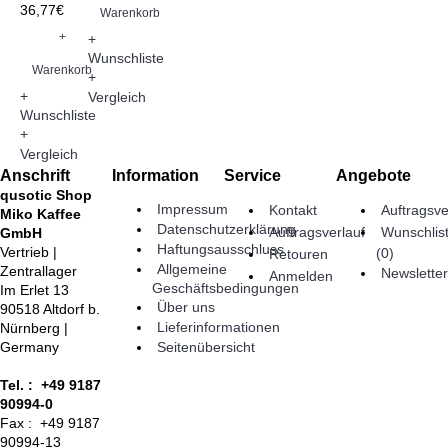
36,77€
Warenkorb
+
+
Wunschliste
Warenkorb
+
+
Vergleich
Wunschliste
+
Vergleich
Anschrift
Information
Service
Angebote
qusotic Shop
Impressum
Kontakt
Auftragsve
Miko Kaffee
Datenschutzerklärung
Auftragsverlauf
Wunschlis
GmbH
Haftungsausschluss
Vertrieb |
(
0
)
Retouren
Allgemeine
Zentrallager
Newsletter
Anmelden
Geschäftsbedingungen
Im Erlet 13
Über uns
90518 Altdorf b.
Lieferinformationen
Nürnberg |
Seitenübersicht
Germany
Tel. : +49 9187
90994-0
Fax : +49 9187
90994-13