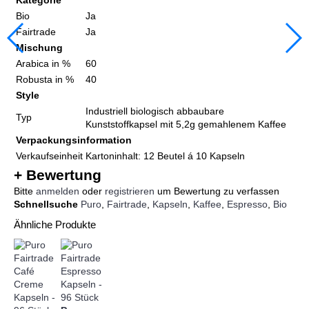
Kategorie
Bio
Ja
Fairtrade
Ja
Mischung
Arabica in %
60
Robusta in %
40
Style
Industriell biologisch abbaubare
Typ
Kunststoffkapsel mit 5,2g gemahlenem Kaffee
Verpackungsinformation
Verkaufseinheit
Kartoninhalt: 12 Beutel á 10 Kapseln
+ Bewertung
Bitte
anmelden
oder
registrieren
um Bewertung zu verfassen
Schnellsuche
Puro
,
Fairtrade
,
Kapseln
,
Kaffee
,
Espresso
,
Bio
Ähnliche Produkte