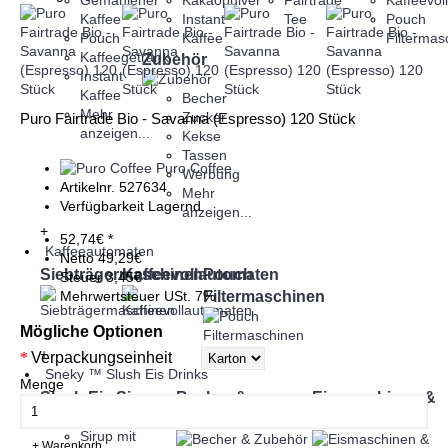
Gemahlener
Kakaopulver
Fairtrade
Kaffeevol
Kaffee
Instant
Tee
Pouch
Pouch
Kaffee
Filtermas
Kaffeegetränk
Zubehör
Instant
Kaffee
Becher
Mehr
Zucker
Puro Fairtrade Bio - Savanna (Espresso) 120 Stück
anzeigen...
Kekse
Tassen
Puro Coffee
Werbung
Artikelnr.
527634
Mehr
Verfügbarkeit
Lagernd
anzeigen...
+
52,74€ *
Kaffeeautomaten
Netto
49,29€
Siebträgermaschinen
Kaffeevollautomaten
Pouch
Steuer
3,45€
Filtermaschinen
Mehrwertsteuer USt. 7%
Mögliche Optionen
+
Verpackungseinheit
Sneky ™ Slush Eis Drinks
Menge
Slush Eis Sirup
Becher &
Eismaschinen &
Zubehör
Zubehör
Sirup mit
+ Warenkorb