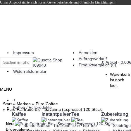
Unser Angebot richtet sich nur an Gewerbetreibende und öffentliche Einrichtungen!
Impressum
Anmelden
Auftragsverlauf
Bestellungen
0 Artikel - 0,00€
Produktvergleich (
0
)
+49 9187 909940
Widerrufsformular
Warenkorb
ist noch
leer.
MENU
+
Start
Marken
Puro Coffee
Kaffee / Füllprodukte
Puro Fairtrade Bio - Savanna (Espresso) 120 Stück
Kaffee
Instantpulver
Tee
Zubereitung
Neu
Bohnenkaffee
Trockenmilch
Bio Tee
Siebträg
Bildergalerie