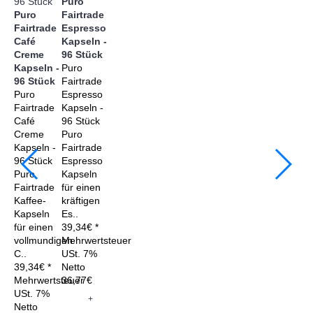
Puro
Puro
Fairtrade
Fairtrade
Espresso
Café
Kapseln -
Creme
96 Stück
Kapseln -
Puro
96 Stück
Fairtrade
Puro
Espresso
Fairtrade
Kapseln -
Café
96 Stück
Creme
Puro
Kapseln -
Fairtrade
96 Stück
Espresso
Puro
Kapseln
Fairtrade
für einen
Kaffee-
kräftigen
Kapseln
Es..
für einen
39,34€ *
vollmundigen
Mehrwertsteuer
C..
USt. 7%
39,34€ *
Netto
Mehrwertsteuer
36,77€
USt. 7%
+
Netto