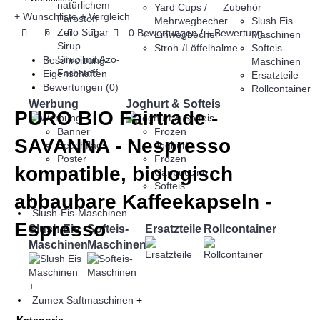
natürlichem
Yard Cups /
+ Wunschliste
+ Vergleich
Farbstoff
Mehrwegbecher
Slush Eis
Zero Sugar
0 Bewertungen
/
+ Bewertung
Einwegbecher
Maschinen
Sirup
Stroh-/Löffelhalme
Softeis-
Sirup mit Azo-
Beschreibung
Maschinen
Farbstoff
Eigenschaften
Ersatzteile
Bewertungen (0)
Rollcontainer
Werbung
Joghurt & Softeis
PURO BIO Fairtrade -
Banner
Frozen
SAVANNA - Nespresso
Beachflags
Joghurt
Poster
Frozen
kompatible, biologisch
Cappuccino
Softeis
abbaubare Kaffeekapseln -
+
Slush-Eis-Maschinen
Espresso
Slush Eis
Softeis-
Ersatzteile
Rollcontainer
Maschinen
Maschinen
+
Zumex Saftmaschinen
+