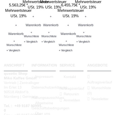
Mehrwertsteuer
Mehrwertsteuer
Mehrwertsteuer
5.563,25€ *
6.455,75€ *
USt. 19%
USt. 19%
USt. 19%
Mehrwertsteuer
Mehrwertsteuer
USt. 19%
USt. 19%
+
+
+
Warenkorb
Warenkorb
Warenkorb
+
+
+
+
+
Warenkorb
Warenkorb
Wunschliste
Wunschliste
Wunschliste
+
+
+ Vergleich
+ Vergleich
+ Vergleich
Wunschliste
Wunschliste
+ Vergleich
+ Vergleich
ANSCHRIFT
INFORMATION
SERVICE
ANGEBOTE
qusotic Shop
Impressum
Kontakt
Miko Kaffee GmbH
Auftragsverlauf
Vertrieb | Zentrallager
Datenschutzerklärung
Im Erlet 13
Wunschliste
Auftragsverlauf
90518 Altdorf b.
(
0
)
Retouren
Nürnberg | Germany
Haftungsausschluss
Newsletter
Anmelden
Allgemeine
Tel. : +49 9187 90994-
Geschäftsbedingungen
0
Über uns