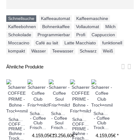
Schnellsuche
Kaffeeautomat
,
Kaffeemaschine
,
Kaffeebohnen
,
Bohnenkaffee
,
Vollautomat
,
Milch
,
Schokolade
,
Programmierbar
,
Profi
,
Cappuccion
,
Moccacino
,
Café au lait
,
Latte Macchiato
,
funktionell
,
kompakt
,
Wasser
,
Teewasser
,
Schwarz
,
Weiß
Ähnliche Produkte
Schaerer
Schaerer
Schaerer
- Coffee
- Coffee
- Coffee
Schaerer
Schaerer
Club
Soul
Club
COFFEE
COFFEE
Frischmilch
Frischmilch
Trockenmilch
PRIME -
PRIME -
Bohne -
Bohne -
4.159,05€ *
13.256,60€ *
4.159,05€ *
Trockenmilch
Frischmilch