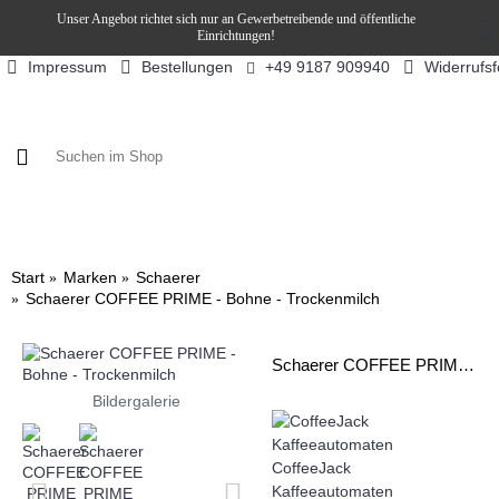
Unser Angebot richtet sich nur an Gewerbetreibende und öffentliche
Einrichtungen!
Impressum
Bestellungen
Widerrufs
+49 9187 909940
KAFFEE / FÜLLPRODUKTE
KAFFEEAUTOMATEN
SN
Start
Marken
Schaerer
Schaerer COFFEE PRIME - Bohne - Trockenmilch
Schaerer COFFEE PRIME - Bohne - Trockenmilch
Bildergalerie
CoffeeJack
Kaffeeautomaten