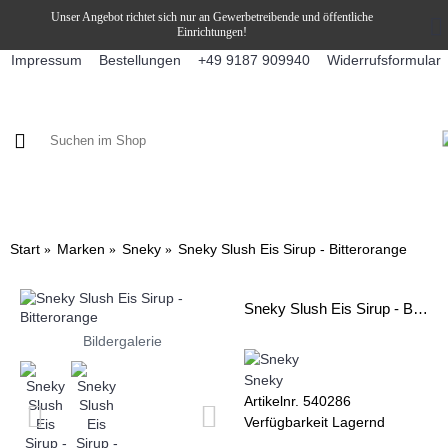
Unser Angebot richtet sich nur an Gewerbetreibende und öffentliche
Einrichtungen!
Impressum
Bestellungen
Widerrufsformular
+49 9187 909940
KAFFEE / FÜLLPRODUKTE
KAFFEEAUTOMATEN
SNEKY
Start
Marken
Sneky
Sneky Slush Eis Sirup - Bitterorange
Sneky Slush Eis Sirup - Bitterorange
Bildergalerie
Sneky
Artikelnr.
540286
Verfügbarkeit
Lagernd