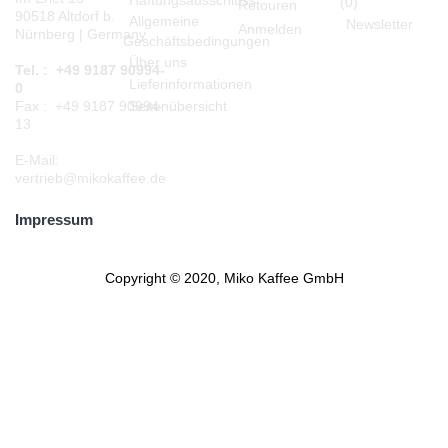
(
0
)
Retouren
90518 Altdorf b.
Allgemeine
Newsletter
Anmelden
Nürnberg | Germany
Geschäftsbedingungen
Über uns
Tel. : +49 9187 90994-
Lieferinformationen
0
Seitenübersicht
Fax : +49 9187 90994-
13
E-Mail:
vertrieb@mikokaffee.de
Impressum
Copyright © 2020, Miko Kaffee GmbH