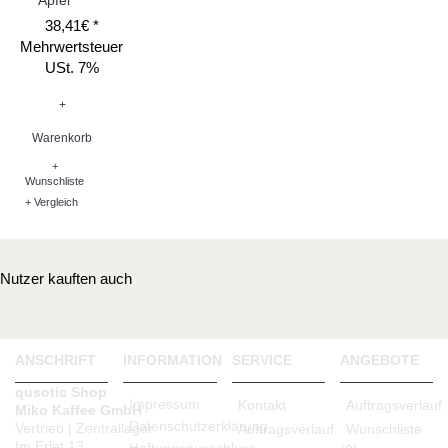
Apfel
38,41€ *
Mehrwertsteuer
USt. 7%
+
Warenkorb
+
Wunschliste
+ Vergleich
Nutzer kauften auch
ANSCHRIFT
INFORMATION
SERVICE
ANGEBOTE
qusotic Shop
Impressum
Kontakt
Auftragsverlauf
Miko Kaffee GmbH
Datenschutzerklärung
Vertrieb | Zentrallager
Auftragsverlauf
Wunschliste
Im Erlet 13
Haftungsausschluss