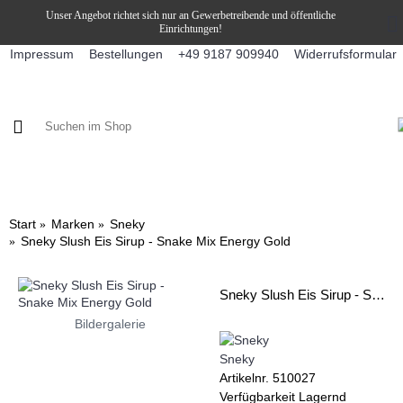
Unser Angebot richtet sich nur an Gewerbetreibende und öffentliche
Einrichtungen!
Impressum
Bestellungen
Widerrufsformular
+49 9187 909940
KAFFEE / FÜLLPRODUKTE
KAFFEEAUTOMATEN
SNEKY
Start
Marken
Sneky
Sneky Slush Eis Sirup - Snake Mix Energy Gold
Sneky Slush Eis Sirup - Snake Mix Energy Gold
Bildergalerie
Sneky
Artikelnr.
510027
Verfügbarkeit
Lagernd