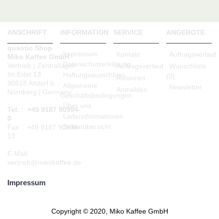
ANSCHRIFT
INFORMATION
SERVICE
ANGEBOTE
qusotic Shop
Impressum
Kontakt
Auftragsverlauf
Miko Kaffee GmbH
Datenschutzerklärung
Vertrieb | Zentrallager
Auftragsverlauf
Wunschliste
Im Erlet 13
Haftungsausschluss
(
0
)
Retouren
90518 Altdorf b.
Allgemeine
Newsletter
Anmelden
Nürnberg | Germany
Geschäftsbedingungen
Über uns
Tel. : +49 9187 90994-
Lieferinformationen
0
Seitenübersicht
Fax : +49 9187 90994-
13
E-Mail:
vertrieb@mikokaffee.de
Impressum
Copyright © 2020, Miko Kaffee GmbH