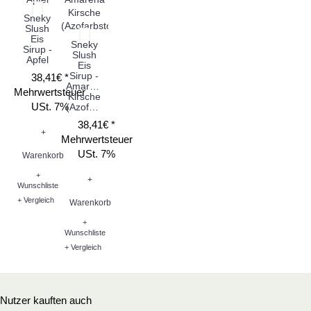
Sneky
Slush
Eis
Sneky
Sirup -
Slush
Apfel
Eis
Sirup -
38,41€ *
Amarena
Mehrwertsteuer
Kirsche
USt. 7%
(Azofarbstoff)
38,41€ *
+
Mehrwertsteuer
USt. 7%
Warenkorb
+
+
Wunschliste
+ Vergleich
Warenkorb
+
Wunschliste
+ Vergleich
Nutzer kauften auch