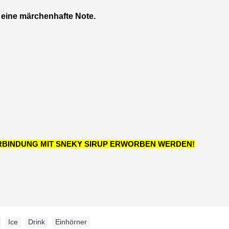
 eine märchenhafte Note.
ERBINDUNG MIT SNEKY SIRUP ERWORBEN WERDEN!
,
Ice
,
Drink
,
Einhörner