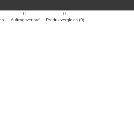
en
Auftragsverlauf
Produktvergleich (
0
)
0 Artikel - 0,00€ *
-MASCHINEN
ZUMEX SAFTMASCHINEN