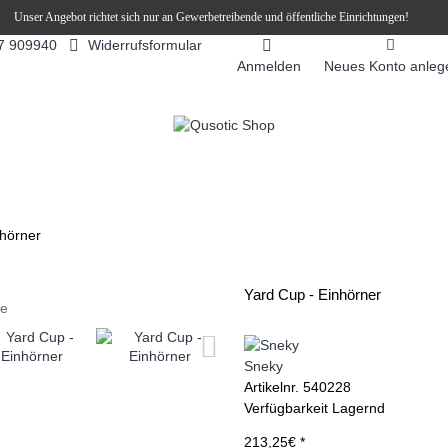
Unser Angebot richtet sich nur an Gewerbetreibende und öffentliche Einrichtungen!
Widerrufsformular
7 909940
Anmelden
Neues Konto anleg
FEEAUTOMATEN
SNEKY ™ SLUSH EIS DRINKS
SLUSH-EIS
nhörner
Yard Cup - Einhörner
ie
Sneky
Artikelnr.
540228
Verfügbarkeit
Lagernd
213,25€ *