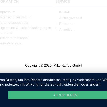
FORMATION
SERVICE
Impressum
Kontakt
Datenschutzerklärung
Auftragsverlauf
Haftungsausschluss
Retouren
Allgemeine Geschäftsbedingungen
Anmelden
Über uns
ieferinformationen
eitenübersicht
Copyright © 2020, Miko Kaffee GmbH
von Dritten, um ihre Dienste anzubieten, stetig zu verbessern und 
ng jederzeit mit Wirkung für die Zukunft widerrufen oder ändern.
AKZEPTIEREN