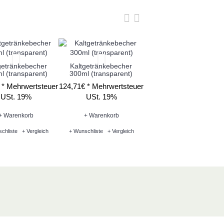
getränkebecher
Kaltgetränkebecher
Yard Cup - Super Snek
l (transparent)
300ml (transparent)
0,5l (gemischt)
 *
Mehrwertsteuer
124,71€ *
Mehrwertsteuer
69,62€ *
Mehrwertsteue
USt. 19%
USt. 19%
USt. 19%
+ Warenkorb
+ Warenkorb
+ Warenkorb
chliste
+ Vergleich
+ Wunschliste
+ Vergleich
+ Wunschliste
+ Vergleich