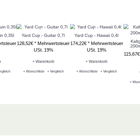
n 0,35l
Yard Cup - Guitar 0,7l
Yard Cup - Hawaii 0,4l
Kalt
rtsteuer
128,52€ *
Mehrwertsteuer
174,22€ *
Mehrwertsteuer
200m
USt. 19%
USt. 19%
115,67€
b
+ Warenkorb
+ Warenkorb
rgleich
+ Wunschliste
+ Vergleich
+ Wunschliste
+ Vergleich
+ Wuns