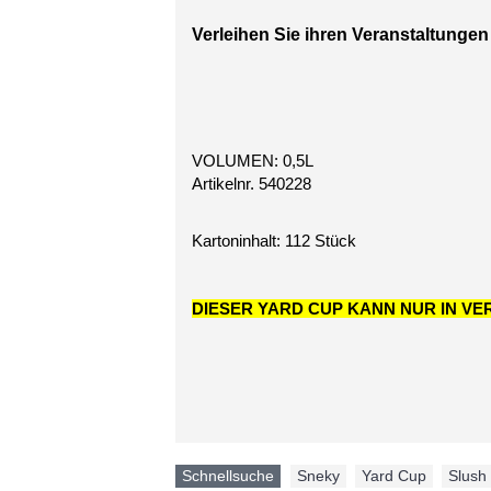
Verleihen Sie ihren Veranstaltungen
VOLUMEN: 0,5L
Artikelnr. 540228
Kartoninhalt: 112 Stück
DIESER YARD CUP KANN NUR IN V
Schnellsuche
Sneky
,
Yard Cup
,
Slush