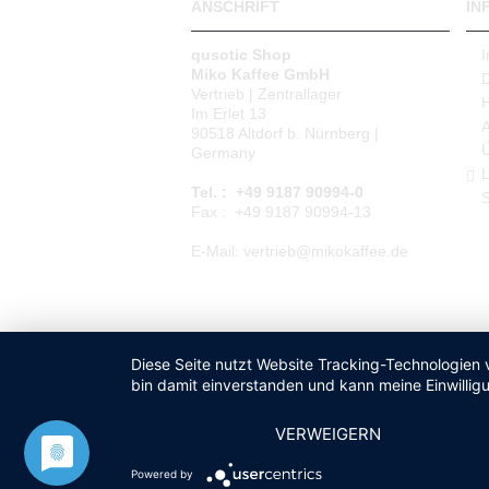
ANSCHRIFT
IN
qusotic Shop
Miko Kaffee GmbH
Vertrieb | Zentrallager
Im Erlet 13
90518 Altdorf b. Nürnberg |
Germany
L
Tel. : +49 9187 90994-0
S
Fax : +49 9187 90994-13
E-Mail: vertrieb@mikokaffee.de
Diese Seite nutzt Website Tracking-Technologien 
bin damit einverstanden und kann meine Einwilligu
VERWEIGERN
Powered by