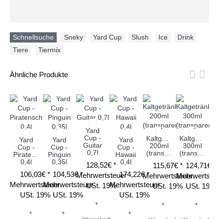
Schnellsuche
Sneky
,
Yard Cup
,
Slush
,
Ice
,
Drink
,
Tiere
,
Tiermix
Ähnliche Produkte
Yard
Cup -
Kaltgetränkebecher
Kaltgetränk
Yard
Yard
Yard
Guitar
200ml
300ml
Cup -
Cup -
Cup -
0,7l
(transparent)
(transparent)
Piratenschiff
Pinguin
Hawaii
0,4l
0,35l
0,4l
128,52€ *
115,67€ *
124,71€ *
106,03€ *
104,53€ *
174,22€ *
Mehrwertsteuer
Mehrwertsteuer
Mehrwertste
Mehrwertsteuer
Mehrwertsteuer
Mehrwertsteuer
USt. 19%
USt. 19%
USt. 19%
USt. 19%
USt. 19%
USt. 19%
+
+
+
Me
+
+
+