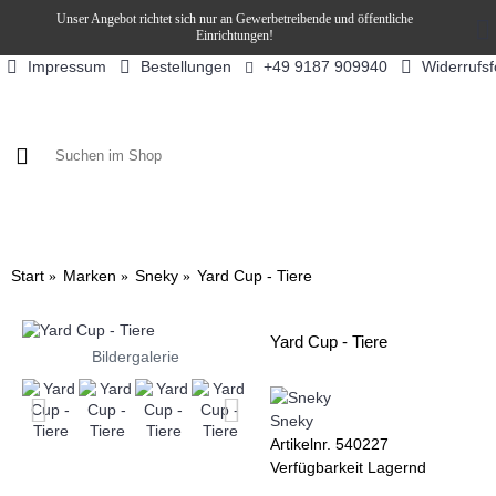
Unser Angebot richtet sich nur an Gewerbetreibende und öffentliche
Einrichtungen!
Impressum
Bestellungen
Widerrufs
+49 9187 909940
KAFFEE / FÜLLPRODUKTE
KAFFEEAUTOMATEN
SN
Start
Marken
Sneky
Yard Cup - Tiere
Yard Cup - Tiere
Bildergalerie
Sneky
Artikelnr.
540227
Verfügbarkeit
Lagernd