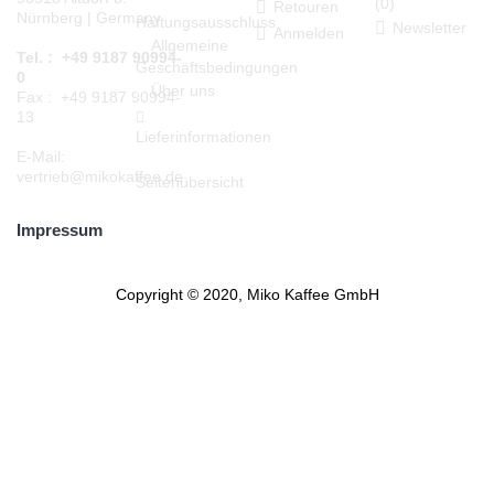
(
0
)
Retouren
Nürnberg | Germany
Haftungsausschluss
Newsletter
Anmelden
Allgemeine
Tel. : +49 9187 90994-
Geschäftsbedingungen
0
Über uns
Fax : +49 9187 90994-
13
Lieferinformationen
E-Mail:
vertrieb@mikokaffee.de
Seitenübersicht
Impressum
Copyright © 2020, Miko Kaffee GmbH