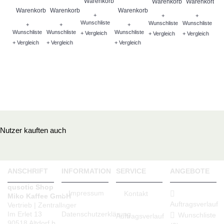
Warenkorb
Warenkorb
Warenkorb
Warenkorb
Warenkorb
Warenkorb
+
+
+
Wunschliste
Wunschliste
Wunschliste
+
+
+
Wunschliste
Wunschliste
Wunschliste
+ Vergleich
+ Vergleich
+ Vergleich
W
+ Vergleich
+ Vergleich
+ Vergleich
Wu
+ V
Nutzer kauften auch
ANSCHRIFT
INFORMATION
SERVICE
ANGEBOTE
qusotic Shop
Impressum
Kontakt
Miko Kaffee GmbH
Auftragsverlauf
Vertrieb | Zentrallager
Datenschutzerklärung
Im Erlet 13
Wunschliste
Auftragsverlauf
90518 Altdorf b.