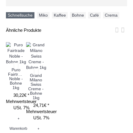
Schnellsuche
Miko
,
Kaffee
,
Bohne
,
Café
,
Crema
Ähnliche Produkte
Puro
Fairtrade
Grand
Noble -
Milano
Bohne
Swiss
1kg
Creme -
Bohne
30,22€ *
1kg
Mehrwertsteuer
24,71€ *
USt. 7%
Mehrwertsteuer
USt. 7%
+
Warenkorb
+