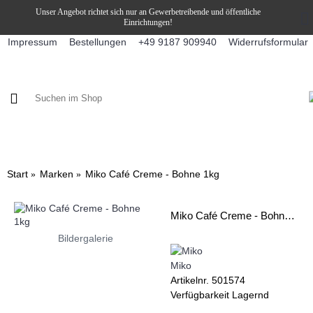
Unser Angebot richtet sich nur an Gewerbetreibende und öffentliche
Einrichtungen!
Impressum
Bestellungen
Widerrufsformular
+49 9187 909940
KAFFEE / FÜLLPRODUKTE
KAFFEEAUTOMATEN
SNEKY
Start
Marken
Miko Café Creme - Bohne 1kg
Miko Café Creme - Bohne 1kg
Bildergalerie
Miko
Artikelnr.
501574
Verfügbarkeit
Lagernd