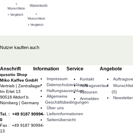
+
Warenkorb
Wunschliste
+
+ Vergleich
Wunschliste
+ Vergleich
Nutzer kauften auch
Anschrift
Information
Service
Angebote
qusotic Shop
Impressum
Kontakt
Auftragsve
Miko Kaffee GmbH
Datenschutzerklärung
Auftragsverlauf
Wunschlis
Vertrieb | Zentrallager
Haftungsausschluss
Im Erlet 13
(
0
)
Retouren
Allgemeine
90518 Altdorf b.
Newsletter
Anmelden
Geschäftsbedingungen
Nürnberg | Germany
Über uns
Lieferinformationen
Tel. : +49 9187 90994-
Seitenübersicht
0
Fax : +49 9187 90994-
13