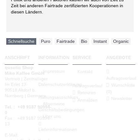
Zeit bei anderen Fairtrade zertifizierten Kooperationen in
diesen Ländern.
Schnellsuche
Puro
,
Fairtrade
,
Bio
,
Instant
,
Organic
ANSCHRIFT
INFORMATION
SERVICE
ANGEBOTE
qusotic Shop
Impressum
Kontakt
Miko Kaffee GmbH
Auftragsverlauf
Vertrieb | Zentrallager
Datenschutzerklärung
Im Erlet 13
Wunschliste
Auftragsverlauf
90518 Altdorf b.
(
0
)
Retouren
Nürnberg | Germany
Haftungsausschluss
Newsletter
Anmelden
Allgemeine
Tel. : +49 9187 90994-
Geschäftsbedingungen
0
Über uns
Fax : +49 9187 90994-
13
Lieferinformationen
E-Mail: