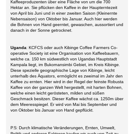
Kaffeeproduzenten über eine Fläche von um die 700
Hektar an. Sie pflücken den Kaffee in der Haupterntezeit
von April bis Juni und in einer zweiten Saison (Kleinernte
Nebensaison) von Oktober bis Januar. Auch hier werden
die Bohnen von Hand geerntet, gewaschen, aussortiert und
danach in der Sonne getrocknet.
Uganda
: KCFCS oder auch Kibinge Coffee Farmers Co-
operative Society ist eine Organisation von Kaffeebauern
,
welche ca. 150 km südwestlich von Ugandas Hauptstadt
Kampala liegt, im Bukomansimbi Gebiet, im Kreis Kibinge.
Diese spezielle geographische Lage von Kibinge, leicht
unterhalb des Äquators, ermöglicht es zweimal im Jahr den
Kaffee zu ernten. Hier wird in der Regel der feinste Robusta
Kaffee von der ganzen Welt hergestellt, mit harten Bohnen,
welche einen leicht gerösteten, milden und süßen
Geschmack besitzen. Dieser Kaffee wächst ca. 1250m über
dem Meeresspiegel. Er wird von Mai bis September und
von Oktober bis Januar von Hand gepflückt.
P.S: Durch klimatische Veränderungen, Ernten, Umwelt,
Politik und anderen Faktoren kaufen wir auch von Zeit zu