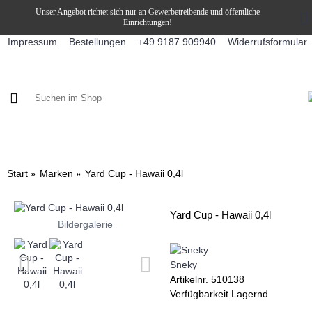
Unser Angebot richtet sich nur an Gewerbetreibende und öffentliche
Einrichtungen!
Impressum
Bestellungen
Widerrufsformular
+49 9187 909940
KAFFEE / FÜLLPRODUKTE
KAFFEEAUTOMATEN
SNEKY
Start
Marken
Yard Cup - Hawaii 0,4l
Yard Cup - Hawaii 0,4l
Bildergalerie
Sneky
Artikelnr.
510138
Verfügbarkeit
Lagernd