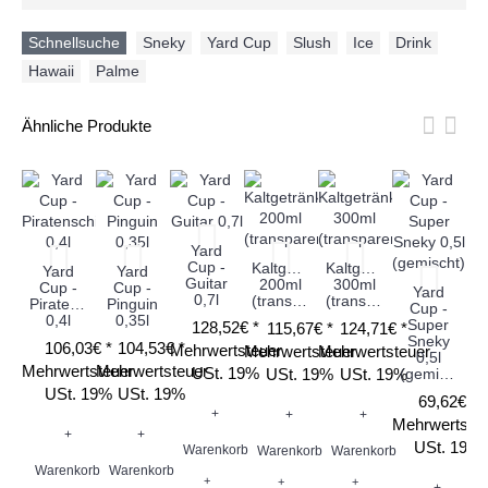
Schnellsuche
Sneky
,
Yard Cup
,
Slush
,
Ice
,
Drink
,
Hawaii
,
Palme
Ähnliche Produkte
Yard
Cup -
Kaltgetränkebecher
Kaltgetränkebecher
Yard
Yard
Guitar
200ml
300ml
Cup -
Cup -
Yard
0,7l
(transparent)
(transparent)
Piratenschiff
Pinguin
Cup -
0,4l
0,35l
Super
128,52€ *
115,67€ *
124,71€ *
D
Sneky
106,03€ *
104,53€ *
Mehrwertsteuer
Mehrwertsteuer
Mehrwertsteuer
0,5l
K
Mehrwertsteuer
Mehrwertsteuer
USt. 19%
USt. 19%
USt. 19%
(gemischt)
USt. 19%
USt. 19%
69,62€ *
2
+
+
+
Mehrwertste
+
+
USt. 19%
Warenkorb
Warenkorb
Warenkorb
Warenkorb
Warenkorb
Me
+
+
+
+