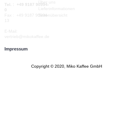
Über uns
Tel. : +49 9187 90994-
Lieferinformationen
0
Seitenübersicht
Fax : +49 9187 90994-
13
E-Mail:
vertrieb@mikokaffee.de
Impressum
Copyright © 2020, Miko Kaffee GmbH