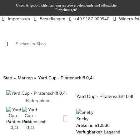
Unser Angebot richtet sich nur an Gewerbetreibende und öffentliche
Einrichtungen!
Impressum
Bestellungen
Widerrufs
+49 9187 909940
KAFFEE / FÜLLPRODUKTE
KAFFEEAUTOMATEN
SN
Start
Marken
Yard Cup - Piratenschiff 0,4l
Yard Cup - Piratenschiff 0,4l
Bildergalerie
Sneky
Artikelnr.
510536
Verfügbarkeit
Lagernd