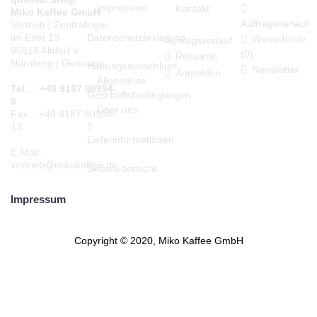
Impressum
Kontakt
Miko Kaffee GmbH
Auftragsverlauf
Vertrieb | Zentrallager
Datenschutzerklärung
Im Erlet 13
Wunschliste
Auftragsverlauf
90518 Altdorf b.
(
0
)
Retouren
Nürnberg | Germany
Haftungsausschluss
Newsletter
Anmelden
Allgemeine
Tel. : +49 9187 90994-
Geschäftsbedingungen
0
Über uns
Fax : +49 9187 90994-
13
Lieferinformationen
E-Mail:
vertrieb@mikokaffee.de
Seitenübersicht
Impressum
Copyright © 2020, Miko Kaffee GmbH