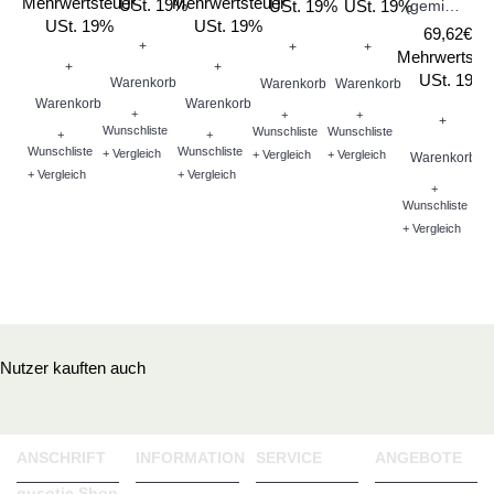
Mehrwertsteuer
Mehrwertsteuer
USt. 19%
USt. 19%
USt. 19%
(gemischt)
USt. 19%
USt. 19%
69,62€ *
2
+
+
+
Mehrwertste
+
+
USt. 19%
Warenkorb
Warenkorb
Warenkorb
Warenkorb
Warenkorb
Me
+
+
+
+
Wunschliste
Wunschliste
Wunschliste
+
+
Wunschliste
Wunschliste
+ Vergleich
+ Vergleich
+ Vergleich
Warenkorb
+ Vergleich
+ Vergleich
+
Wunschliste
W
+ Vergleich
Wu
+ V
Nutzer kauften auch
ANSCHRIFT
INFORMATION
SERVICE
ANGEBOTE
qusotic Shop