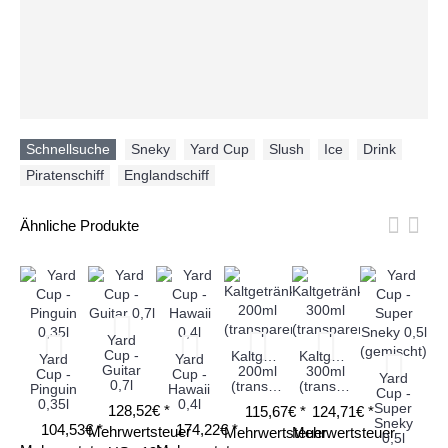
Schnellsuche
Sneky
,
Yard Cup
,
Slush
,
Ice
,
Drink
,
Piratenschiff
,
Englandschiff
Ähnliche Produkte
Yard
Cup -
Kaltgetränkebecher
Kaltgetränkebecher
Yard
Yard
Guitar
200ml
300ml
Cup -
Cup -
Yard
0,7l
(transparent)
(transparent)
Pinguin
Hawaii
Cup -
0,35l
0,4l
Super
128,52€ *
115,67€ *
124,71€ *
D
Sneky
104,53€ *
174,22€ *
Mehrwertsteuer
Mehrwertsteuer
Mehrwertsteuer
0,5l
K