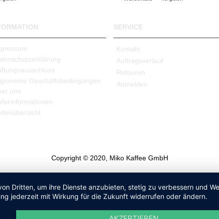
FORMATION
SERVICE
mpressum
Kontakt
tenschutzerklärung
Auftragsverlauf
ftungsausschluss
Retouren
lgemeine Geschäftsbedingungen
Anmelden
er uns
eferinformationen
itenübersicht
Copyright © 2020, Miko Kaffee GmbH
von Dritten, um ihre Dienste anzubieten, stetig zu verbessern und 
ng jederzeit mit Wirkung für die Zukunft widerrufen oder ändern.
AKZEPTIEREN