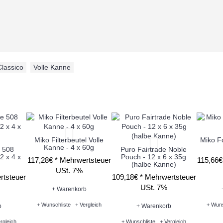
Classico
,
Volle Kanne
Miko Filterbeutel Volle
Miko Fo
Kanne - 4 x 60g
e 508
Puro Fairtrade Noble
2 x 4 x
Pouch - 12 x 6 x 35g
117,28€ *
Mehrwertsteuer
115,66€
(halbe Kanne)
USt. 7%
rtsteuer
109,18€ *
Mehrwertsteuer
USt. 7%
+ Warenkorb
+ Wunschliste
+ Vergleich
+ Wuns
b
+ Warenkorb
rgleich
+ Wunschliste
+ Vergleich