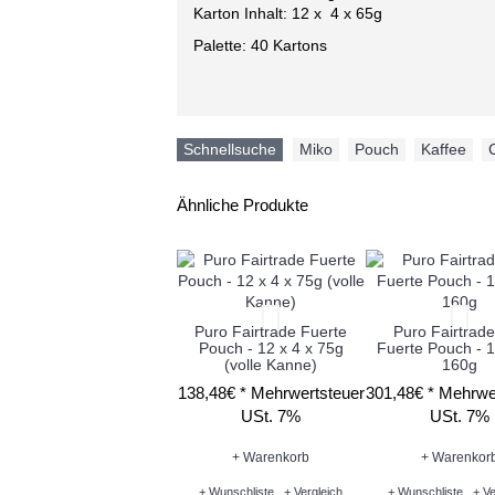
Karton Inhalt: 12 x 4 x 65g
Palette: 40 Kartons
Schnellsuche
Miko
,
Pouch
,
Kaffee
,
Ähnliche Produkte
Puro Fairtrade Fuerte
Puro Fairtrad
Pouch - 12 x 4 x 75g
Fuerte Pouch - 1
(volle Kanne)
160g
138,48€ *
Mehrwertsteuer
301,48€ *
Mehrwe
USt. 7%
USt. 7%
+ Warenkorb
+ Warenkor
+ Wunschliste
+ Vergleich
+ Wunschliste
+ Ve