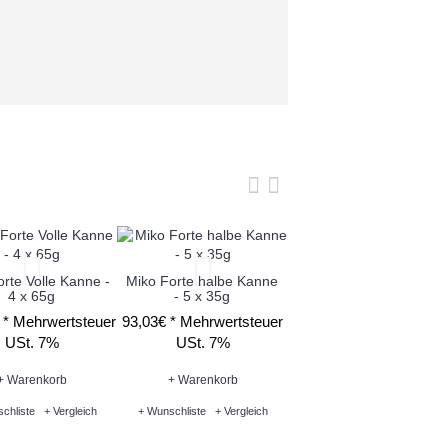
rte Volle Kanne -
Miko Forte halbe Kanne
4 x 65g
- 5 x 35g
Miko Filterbeutel
entkoffeiniert volle
 *
Mehrwertsteuer
93,03€ *
Mehrwertsteuer
Kanne - 4 x 65g
USt. 7%
USt. 7%
136,05€ *
Mehrwertsteu
USt. 7%
+ Warenkorb
+ Warenkorb
chliste
+ Vergleich
+ Wunschliste
+ Vergleich
+ Warenkorb
+ Wunschliste
+ Vergleich