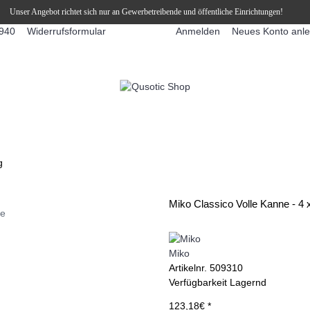
Unser Angebot richtet sich nur an Gewerbetreibende und öffentliche Einrichtungen!
Widerrufsformular
Anmelden
Neues Konto anl
940
FFEEAUTOMATEN
SNEKY ™ SLUSH EIS DRINKS
SLUSH-EIS
g
Miko Classico Volle Kanne - 4 
ie
Miko
Artikelnr.
509310
Verfügbarkeit
Lagernd
123,18€ *