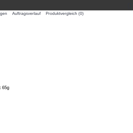
egen
Auftragsverlauf
Produktvergleich (
0
)
0 Artikel - 0,00€ *
-MASCHINEN
ZUMEX SAFTMASCHINEN
x 65g