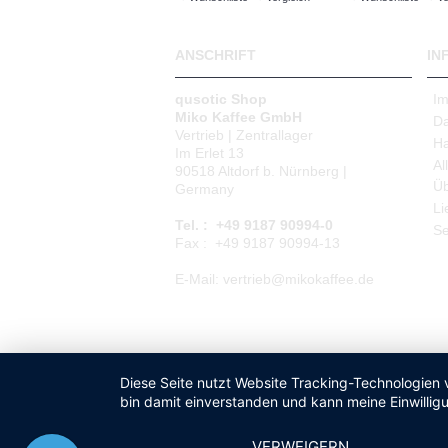
ANSCHRIFT
IN
qusotic Shop
I
Miko Kaffee GmbH
Da
Vertrieb | Zentrallager
Ha
Im Erlet 13
Al
90518 Altdorf b. Nürnberg |
Üb
Germany
Li
Tel. : +49 9187 90994-0
Se
Fax : +49 9187 90994-13
E-Mail: vertrieb@mikokaffee.de
Diese Seite nutzt Website Tracking-Technologien 
bin damit einverstanden und kann meine Einwilligu
VERWEIGERN