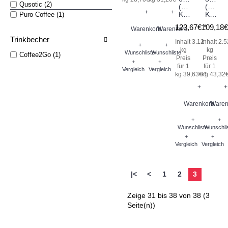
Qusotic (2)
(volle
(halbe
+
+
Kanne)
Kanne)
Puro Coffee (1)
123,67€ *
109,18€
Warenkorb
Warenkorb
Trinkbecher
Inhalt 3.12
Inhalt 2.5
+
+
kg
kg
Wunschliste
Wunschliste
Coffee2Go (1)
Preis
Preis
+
+
für 1
für 1
Vergleich
Vergleich
kg 39,63€ *
kg 43,32€
+
+
Warenkorb
Waren
+
+
Wunschliste
Wunschli
+
+
Vergleich
Vergleich
|<
<
1
2
3
Zeige 31 bis 38 von 38 (3
Seite(n))