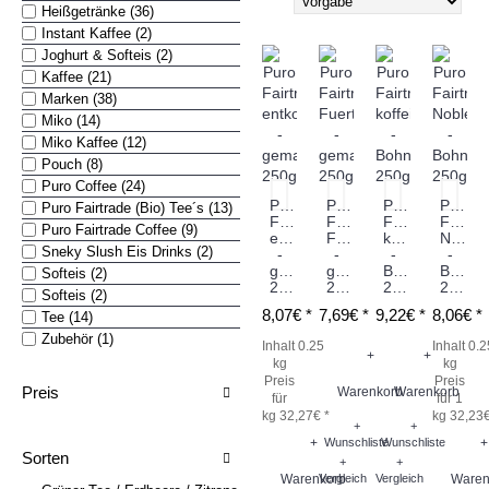
Heißgetränke (36)
nach
Instant Kaffee (2)
Joghurt & Softeis (2)
Kaffee (21)
Marken (38)
Miko (14)
Miko Kaffee (12)
Pouch (8)
Puro Coffee (24)
Puro
Puro
Puro
Puro
Puro Fairtrade (Bio) Tee´s (13)
Fairtrade
Fairtrade
Fairtrade
Fairtr
Puro Fairtrade Coffee (9)
entkoffeiniert
Fuerte
koffeinfrei
Noble
Sneky Slush Eis Drinks (2)
-
-
-
-
gemahlen
gemahlen
Bohne
Bohne
Softeis (2)
250g
250g
250g
250g
Softeis (2)
8,07€ *
7,69€ *
9,22€ *
8,06€ *
Tee (14)
Zubehör (1)
Inhalt 0.25
Inhalt 0.2
+
+
kg
kg
Preis
Preis
Preis
Warenkorb
Warenkorb
für
für 1
kg 32,27€ *
kg 32,23€
+
+
+
Wunschliste
Wunschliste
+
Sorten
+
+
Warenkorb
Vergleich
Vergleich
Waren