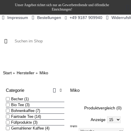
Unser Angebot richtet sich nur an Gewerbetreibende und öffentliche
Einrichtungen!
Impressum
Bestellungen
Widerrufs
+49 9187 909940
KAFFEE / FÜLLPRODUKTE
KAFFEEAUTOMATEN
SN
Start
Hersteller
Miko
Categorie
Miko
Becher (1)
Bio Tee (3)
Produktvergleich (0)
Bohnenkaffee (7)
Fairtrade Tee (14)
Anzeige
Füllprodukte (3)
Sortieren
Gemahlener Kaffee (4)