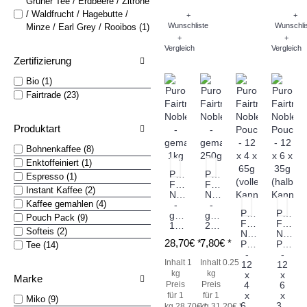
Grüner Tee / Erdbeere / Zitrone
/ Waldfrucht / Hagebutte /
+
+
Wunschliste
Wunschli
Minze / Earl Grey / Rooibos (1)
+
+
Vergleich
Vergleich
Zertifizierung
Bio (1)
Fairtrade (23)
Produktart
Bohnenkaffee (8)
Enktoffeiniert (1)
Puro
Puro
Espresso (1)
Fairtrade
Fairtrade
Instant Kaffee (2)
Noble
Noble
Kaffee gemahlen (4)
-
-
Puro
Puro
gemahlen
gemahlen
Pouch Pack (9)
Fairtrade
Fairtr
1kg
250g
Softeis (2)
Noble
Noble
28,70€ *
7,80€ *
Pouch
Pouch
Tee (14)
-
-
Inhalt 1
Inhalt 0.25
12
12
kg
kg
x
x
Marke
Preis
Preis
4
6
x
x
für 1
für 1
Miko (9)
65g
35g
kg 28,70€ *
kg 31,20€ *