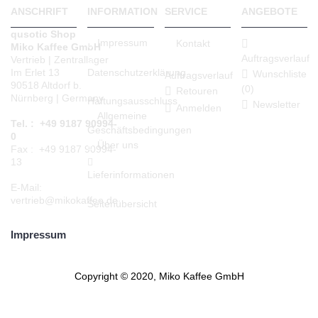
ANSCHRIFT
INFORMATION
SERVICE
ANGEBOTE
qusotic Shop
Impressum
Kontakt
Miko Kaffee GmbH
Auftragsverlauf
Vertrieb | Zentrallager
Datenschutzerklärung
Im Erlet 13
Wunschliste
Auftragsverlauf
90518 Altdorf b.
(
0
)
Retouren
Nürnberg | Germany
Haftungsausschluss
Newsletter
Anmelden
Allgemeine
Tel. : +49 9187 90994-
Geschäftsbedingungen
0
Über uns
Fax : +49 9187 90994-
13
Lieferinformationen
E-Mail:
vertrieb@mikokaffee.de
Seitenübersicht
Impressum
Copyright © 2020, Miko Kaffee GmbH