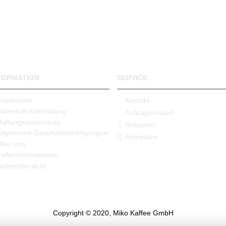
FORMATION
SERVICE
Impressum
Kontakt
Datenschutzerklärung
Auftragsverlauf
Haftungsausschluss
Retouren
Allgemeine Geschäftsbedingungen
Anmelden
Über uns
ieferinformationen
eitenübersicht
Copyright © 2020, Miko Kaffee GmbH