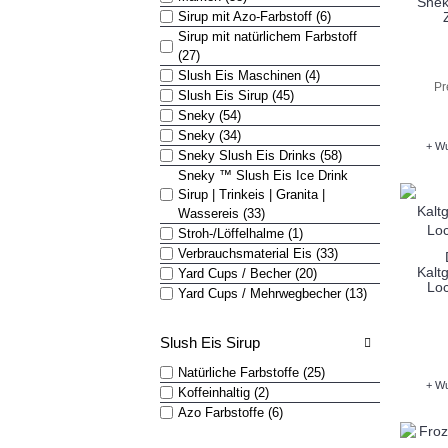
Snek
Sirup mit Azo-Farbstoff (6)
Sirup mit natürlichem Farbstoff
(27)
Slush Eis Maschinen (4)
Pr
Slush Eis Sirup (45)
Sneky (54)
Sneky (34)
+ Wu
Sneky Slush Eis Drinks (58)
Sneky ™ Slush Eis Ice Drink
Sirup | Trinkeis | Granita |
Wassereis (33)
Stroh-/Löffelhalme (1)
Verbrauchsmaterial Eis (33)
Kalt
Yard Cups / Becher (20)
Lo
Yard Cups / Mehrwegbecher (13)
Slush Eis Sirup
Natürliche Farbstoffe (25)
+ Wu
Koffeinhaltig (2)
Azo Farbstoffe (6)