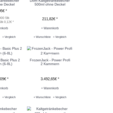
ränkebecher
Dom-Kaltgetränkebecher
ne Deckel
500ml ohne Deckel
5€ *
000 Stk
211,82€ *
Stk 0,12€ *
nkorb
+ Warenkorb
+ Vergleich
+ Wunschliste
+ Vergleich
Basic Plus 2
FrozenJack - Power Profi
 (6-8L)
2 Kammern
09€ *
3.492,65€ *
nkorb
+ Warenkorb
+ Vergleich
+ Wunschliste
+ Vergleich