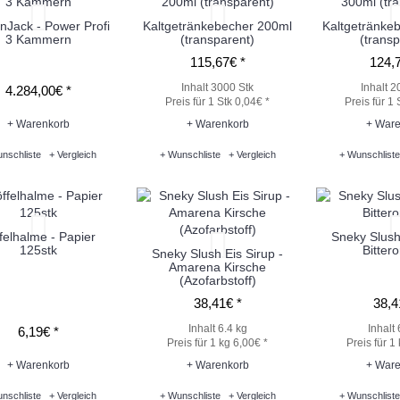
nJack - Power Profi
Kaltgetränkebecher 200ml
Kaltgetränke
3 Kammern
(transparent)
(transp
115,67€ *
124,7
Inhalt 3000 Stk
Inhalt 2
4.284,00€ *
Preis für 1 Stk 0,04€ *
Preis für 1 
+ Warenkorb
+ Warenkorb
+ Ware
nschliste
+ Vergleich
+ Wunschliste
+ Vergleich
+ Wunschliste
felhalme - Papier
Sneky Slush 
125stk
Bitter
Sneky Slush Eis Sirup -
Amarena Kirsche
(Azofarbstoff)
38,41€ *
38,4
Inhalt 6.4 kg
Inhalt 
6,19€ *
Preis für 1 kg 6,00€ *
Preis für 1
+ Warenkorb
+ Warenkorb
+ Ware
nschliste
+ Vergleich
+ Wunschliste
+ Vergleich
+ Wunschliste