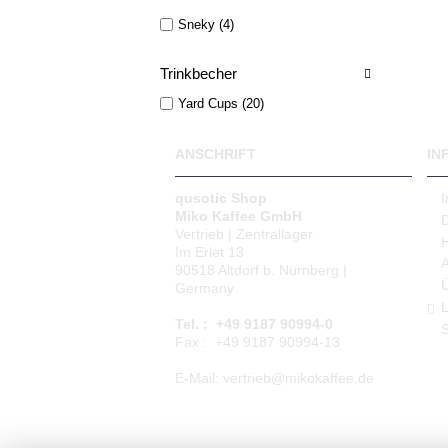
Sneky (4)
Trinkbecher
Yard Cups (20)
ANSCHRIFT
IN
qusotic Shop
Miko Kaffee GmbH
Vertrieb | Zentrallager
Im Erlet 13
90518 Altdorf b. Nürnberg |
Germany
L
Tel. : +49 9187 90994-0
S
Fax : +49 9187 90994-13
E-Mail: vertrieb@mikokaffee.de