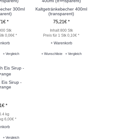
becher 300ml
Kaltgetränkebecher 400ml
arent)
(transparent)
1€ *
75,21€ *
000 Stk
Inhalt 800 Stk
Stk 0,06€ *
Preis für 1 Stk 0,10€ *
nkorb
+ Warenkorb
+ Vergleich
+ Wunschliste
+ Vergleich
Eis Sirup -
orange
1€ *
6.4 kg
 kg 6,00€ *
nkorb
+ Vergleich