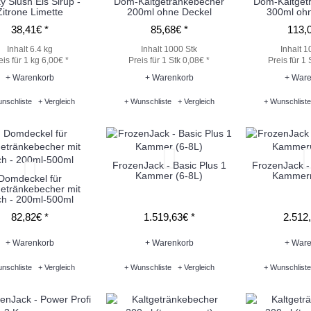
y Slush Eis Sirup -
Dom-Kaltgetränkebecher
Dom-Kaltget
Zitrone Limette
200ml ohne Deckel
300ml oh
38,41€ *
85,68€ *
113,0
Inhalt 6.4 kg
Inhalt 1000 Stk
Inhalt 1
eis für 1 kg 6,00€ *
Preis für 1 Stk 0,08€ *
Preis für 1 
+ Warenkorb
+ Warenkorb
+ Ware
nschliste
+ Vergleich
+ Wunschliste
+ Vergleich
+ Wunschliste
FrozenJack - Basic Plus 1
FrozenJack - 
Kammer (6-8L)
Kammern
Domdeckel für
getränkebecher mit
ch - 200ml-500ml
82,82€ *
1.519,63€ *
2.512,
+ Warenkorb
+ Warenkorb
+ Ware
nschliste
+ Vergleich
+ Wunschliste
+ Vergleich
+ Wunschliste