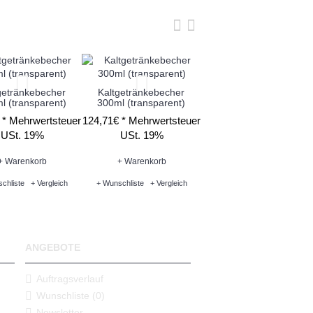
getränkebecher
Kaltgetränkebecher
Yard Cup - Super Snek
l (transparent)
300ml (transparent)
0,5l (gemischt)
 *
Mehrwertsteuer
124,71€ *
Mehrwertsteuer
69,62€ *
Mehrwertsteue
USt. 19%
USt. 19%
USt. 19%
+ Warenkorb
+ Warenkorb
+ Warenkorb
chliste
+ Vergleich
+ Wunschliste
+ Vergleich
+ Wunschliste
+ Vergleich
ANGEBOTE
Auftragsverlauf
Wunschliste (
0
)
Newsletter