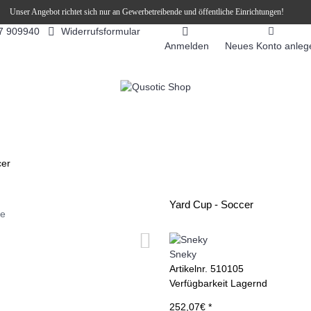
Unser Angebot richtet sich nur an Gewerbetreibende und öffentliche Einrichtungen!
Widerrufsformular
7 909940
Anmelden
Neues Konto anleg
FEEAUTOMATEN
SNEKY ™ SLUSH EIS DRINKS
SLUSH-EIS
cer
Yard Cup - Soccer
ie
Sneky
Artikelnr.
510105
Verfügbarkeit
Lagernd
252,07€ *