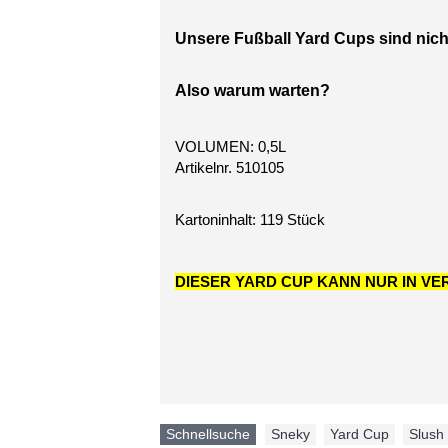
Unsere Fußball Yard Cups sind nicht
Also warum warten?
VOLUMEN: 0,5L
Artikelnr. 510105
Kartoninhalt: 119 Stück
DIESER YARD CUP KANN NUR IN V
Schnellsuche
Sneky
,
Yard Cup
,
Slush