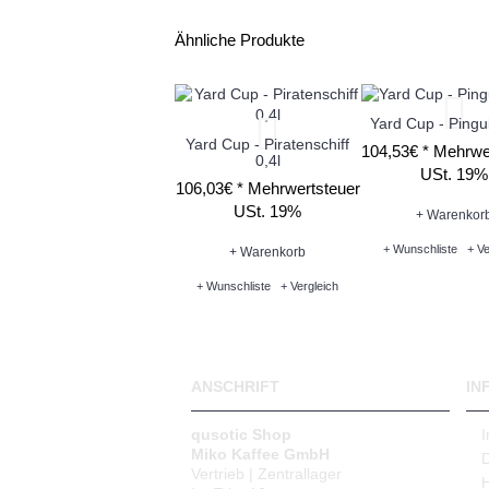
Ähnliche Produkte
Yard Cup - Pingui
Yard Cup - Piratenschiff
104,53€ *
Mehrwe
0,4l
USt. 19%
106,03€ *
Mehrwertsteuer
USt. 19%
+ Warenkor
+ Wunschliste
+ Ve
+ Warenkorb
+ Wunschliste
+ Vergleich
ANSCHRIFT
IN
qusotic Shop
Miko Kaffee GmbH
Vertrieb | Zentrallager