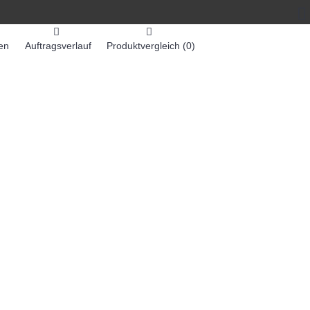
en
Auftragsverlauf
Produktvergleich (
0
)
0 Artikel - 0,00€ *
-MASCHINEN
ZUMEX SAFTMASCHINEN