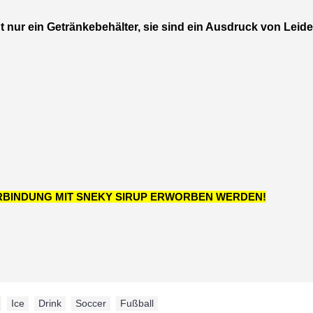
 nur ein Getränkebehälter, sie sind ein Ausdruck von Leide
ERBINDUNG MIT SNEKY SIRUP ERWORBEN WERDEN!
,
Ice
,
Drink
,
Soccer
,
Fußball