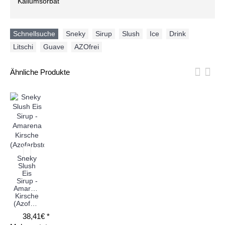
Kaliumsorbat
Schnellsuche
Sneky
,
Sirup
,
Slush
,
Ice
,
Drink
,
Litschi
,
Guave
,
AZOfrei
Ähnliche Produkte
Sneky
Slush
Eis
Sirup -
Amarena
Kirsche
(Azofarbstoff)
38,41€ *