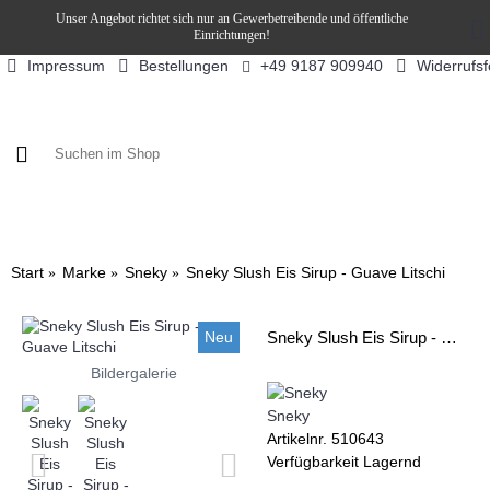
Unser Angebot richtet sich nur an Gewerbetreibende und öffentliche
Einrichtungen!
Impressum
Bestellungen
Widerrufs
+49 9187 909940
KAFFEE / FÜLLPRODUKTE
KAFFEEAUTOMATEN
SN
Start
Marke
Sneky
Sneky Slush Eis Sirup - Guave Litschi
Neu
Sneky Slush Eis Sirup - Guave Litschi
Bildergalerie
Sneky
Artikelnr.
510643
Verfügbarkeit
Lagernd