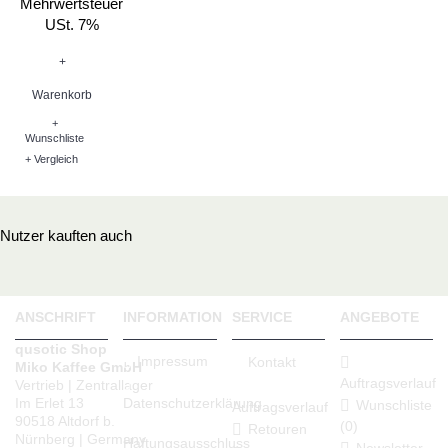
Mehrwertsteuer
USt. 7%
+
Warenkorb
+
Wunschliste
+ Vergleich
Nutzer kauften auch
ANSCHRIFT
INFORMATION
SERVICE
ANGEBOTE
qusotic Shop
Impressum
Kontakt
Miko Kaffee GmbH
Auftragsverlauf
Vertrieb | Zentrallager
Datenschutzerklärung
Im Erlet 13
Wunschliste
Auftragsverlauf
90518 Altdorf b.
(
0
)
Retouren
Nürnberg | Germany
Haftungsausschluss
Newsletter