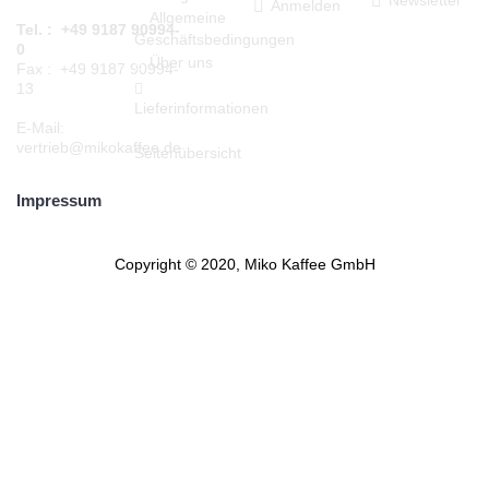
Anmelden
Allgemeine
Tel. : +49 9187 90994-
Geschäftsbedingungen
0
Über uns
Fax : +49 9187 90994-
13
Lieferinformationen
E-Mail:
vertrieb@mikokaffee.de
Seitenübersicht
Impressum
Copyright © 2020, Miko Kaffee GmbH