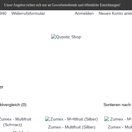
Unser Angebot richtet sich nur an Gewerbetreibende und öffentliche Einrichtungen!
Widerrufsformular
Anmelden
Neues Konto anl
940
FFEEAUTOMATEN
SNEKY ™ SLUSH EIS DRINKS
SLUSH-EIS
er
ktvergleich (0)
Sortieren nach
Zumex - Multifruit (Silber)
Zumex - Multi