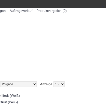
egen
Auftragsverlauf
Produktvergleich (
0
)
0 Artikel - 0,00€ *
-MASCHINEN
ZUMEX SAFTMASCHINEN
Anzeige
fruit (Weiß)