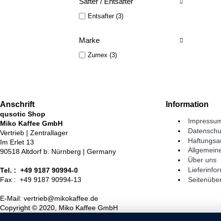
Safter / Entsafter
Entsafter (3)
Marke
Zumex (3)
Anschrift
Information
qusotic Shop
Impressu
Miko Kaffee GmbH
Datenschu
Vertrieb | Zentrallager
Haftungsa
Im Erlet 13
Allgemein
90518 Altdorf b. Nürnberg | Germany
Über uns
Lieferinfo
Tel. : +49 9187 90994-0
Seitenüber
Fax : +49 9187 90994-13
E-Mail: vertrieb@mikokaffee.de
Copyright © 2020, Miko Kaffee GmbH