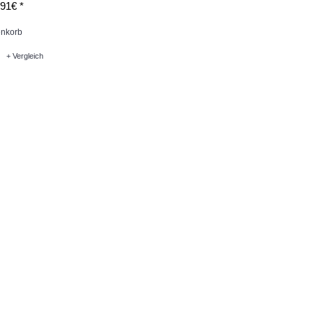
91€ *
nkorb
+ Vergleich