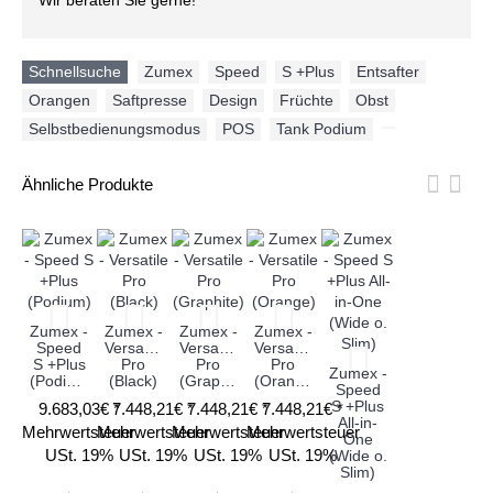
Wir beraten Sie gerne!
Schnellsuche
Zumex
,
Speed
,
S +Plus
,
Entsafter
,
Orangen
,
Saftpresse
,
Design
,
Früchte
,
Obst
,
Selbstbedienungsmodus
,
POS
,
Tank Podium
,
Ähnliche Produkte
Zumex -
Zumex -
Zumex -
Zumex -
Speed
Versatile
Versatile
Versatile
S +Plus
Pro
Pro
Pro
Zumex -
(Podium)
(Black)
(Graphite)
(Orange)
Speed
S +Plus
9.683,03€ *
7.448,21€ *
7.448,21€ *
7.448,21€ *
All-in-
Mehrwertsteuer
Mehrwertsteuer
Mehrwertsteuer
Mehrwertsteuer
One
USt. 19%
USt. 19%
USt. 19%
USt. 19%
(Wide o.
Slim)