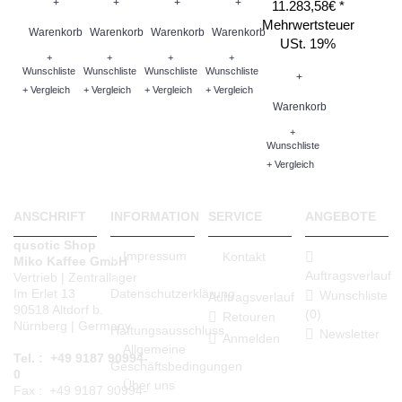
+
+
+
+
11.283,58€ *
Mehrwertsteuer
Warenkorb
Warenkorb
Warenkorb
Warenkorb
USt. 19%
+
+
+
+
Wunschliste
Wunschliste
Wunschliste
Wunschliste
+
+ Vergleich
+ Vergleich
+ Vergleich
+ Vergleich
Warenkorb
+
Wunschliste
+ Vergleich
ANSCHRIFT
INFORMATION
SERVICE
ANGEBOTE
qusotic Shop
Impressum
Kontakt
Miko Kaffee GmbH
Auftragsverlauf
Vertrieb | Zentrallager
Datenschutzerklärung
Im Erlet 13
Wunschliste
Auftragsverlauf
90518 Altdorf b.
(
0
)
Retouren
Nürnberg | Germany
Haftungsausschluss
Newsletter
Anmelden
Allgemeine
Tel. : +49 9187 90994-
Geschäftsbedingungen
0
Über uns
Fax : +49 9187 90994-