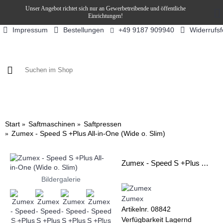
Unser Angebot richtet sich nur an Gewerbetreibende und öffentliche
Einrichtungen!
Impressum
Bestellungen
Widerrufs
+49 9187 909940
KAFFEE / FÜLLPRODUKTE
KAFFEEAUTOMATEN
SN
Start
Saftmaschinen
Saftpressen
Zumex - Speed S +Plus All-in-One (Wide o. Slim)
Zumex - Speed S +Plus All-in-One (Wide o. Slim)
Bildergalerie
Zumex
Artikelnr.
08842
Verfügbarkeit
Lagernd