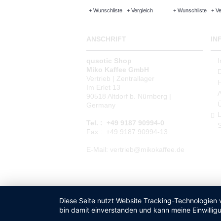
+ Wunschliste
+ Vergleich
+ Wunschliste
+ Ve
ANSCHRIFT
IN
qusotic Shop
Miko Kaffee GmbH
Vertrieb | Zentrallager
Im Erlet 13
90518 Altdorf b. Nürnberg |
Germany
L
Tel. : +49 9187 90994-0
S
Fax : +49 9187 90994-13
E-Mail: vertrieb@mikokaffee.de
Diese Seite nutzt Website Tracking-Technologien 
bin damit einverstanden und kann meine Einwilligu