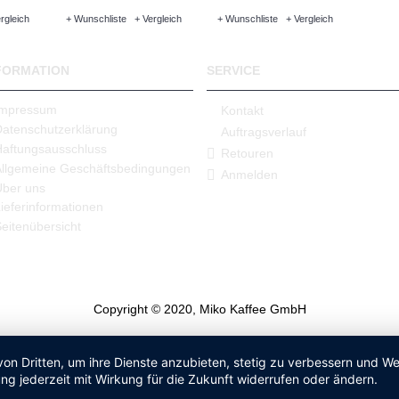
rgleich
+ Wunschliste
+ Vergleich
+ Wunschliste
+ Vergleich
FORMATION
SERVICE
Impressum
Kontakt
Datenschutzerklärung
Auftragsverlauf
Haftungsausschluss
Retouren
Allgemeine Geschäftsbedingungen
Anmelden
Über uns
ieferinformationen
eitenübersicht
Copyright © 2020, Miko Kaffee GmbH
von Dritten, um ihre Dienste anzubieten, stetig zu verbessern und 
ng jederzeit mit Wirkung für die Zukunft widerrufen oder ändern.