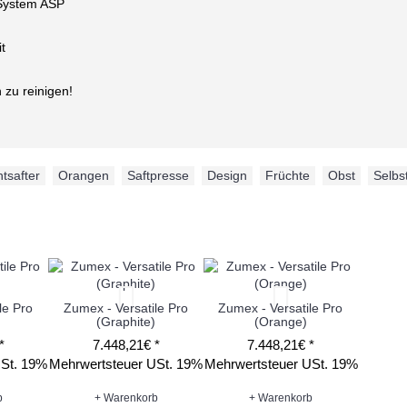
s-System ASP
t
zu reinigen!
tsafter
,
Orangen
,
Saftpresse
,
Design
,
Früchte
,
Obst
,
Selb
le Pro
Zumex - Versatile Pro
Zumex - Versatile Pro
(Graphite)
(Orange)
*
7.448,21€ *
7.448,21€ *
USt. 19%
Mehrwertsteuer USt. 19%
Mehrwertsteuer USt. 19%
b
+ Warenkorb
+ Warenkorb