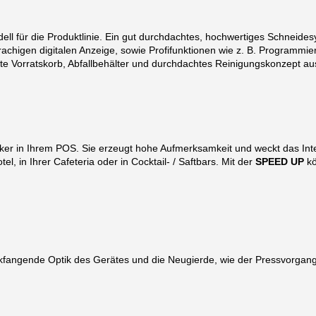
ell für die Produktlinie. Ein gut durchdachtes, hochwertiges Schneides
rachigen digitalen Anzeige, sowie Profifunktionen wie z. B. Programm
 Vorratskorb, Abfallbehälter und durchdachtes Reinigungskonzept aus
cker in Ihrem POS. Sie erzeugt hohe Aufmerksamkeit und weckt das In
el, in Ihrer Cafeteria oder in Cocktail- / Saftbars. Mit der
SPEED UP
kö
kfangende Optik des Gerätes und die Neugierde, wie der Pressvorgang 