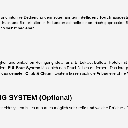
e und intuitive Bedienung dem sogenannten
ausgestat
intelligent Touch
fdruck und Sie erhalten in Sekunden schnelle einen frisch gepressten S
ch selbst bedienen.
keit und einfachen Reinigung ideal
für z. B. Lokale, Buffets, Hotels mit
t dem
PULPout System
lässt sich das Fruchfleisch entfernen. Das integ
h das geniale
System lassen sich die Anbauteile ohne
„Click & Clean“
G SYSTEM (Optional)
hneidesystem ist es nun auch möglich sehr reife und weiche Früchte / 