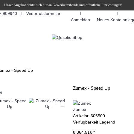
Unser Angebot richtet sich nur an Gewerbetreibende und öffentliche Einrichtungen!
Widerrufsformular
7 909940
Anmelden
Neues Konto anleg
FEEAUTOMATEN
SNEKY ™ SLUSH EIS DRINKS
SLUSH-EIS
umex - Speed Up
Zumex - Speed Up
ie
Zumex
Artikelnr.
606500
Verfügbarkeit
Lagernd
8.364,51€ *