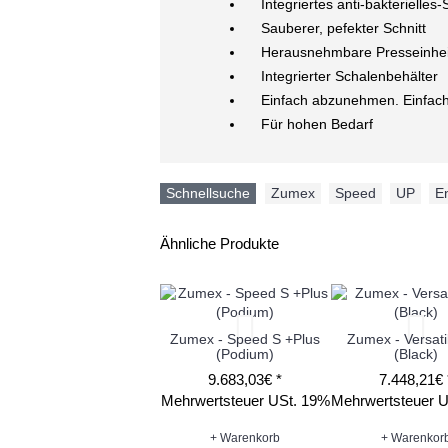
Integriertes anti-bakterielle
Sauberer, pefekter Schnitt
Herausnehmbare Presseinhei
Integrierter Schalenbehälter
Einfach abzunehmen. Einfach 
Für hohen Bedarf
Schnellsuche
Zumex
,
Speed
,
UP
,
En
Ähnliche Produkte
Zumex - Speed S +Plus
Zumex - Versati
(Podium)
(Black)
9.683,03€ *
7.448,21€ 
Mehrwertsteuer USt. 19%
Mehrwertsteuer 
+ Warenkorb
+ Warenkor