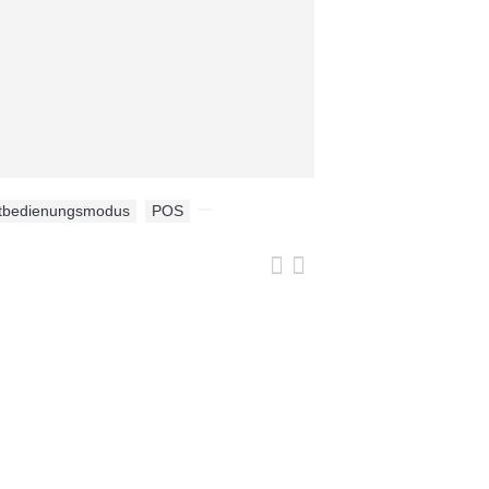
stbedienungsmodus
,
POS
,