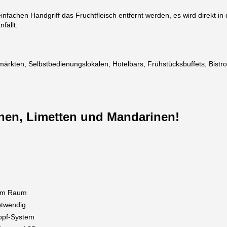
fachen Handgriff das Fruchtfleisch entfernt werden, es wird direkt in
fällt.
rmärkten, Selbstbedienungslokalen, Hotelbars, Frühstücksbuffets, Bistro
onen, Limetten und Mandarinen!
tem Raum
otwendig
ropf-System