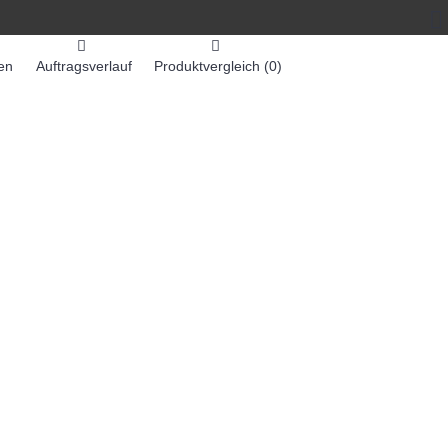
en
Auftragsverlauf
Produktvergleich (
0
)
0 Artikel - 0,00€ *
-MASCHINEN
ZUMEX SAFTMASCHINEN