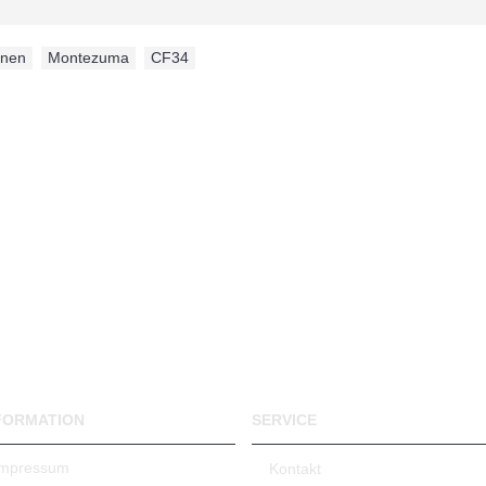
nnen
,
Montezuma
,
CF34
FORMATION
SERVICE
Impressum
Kontakt