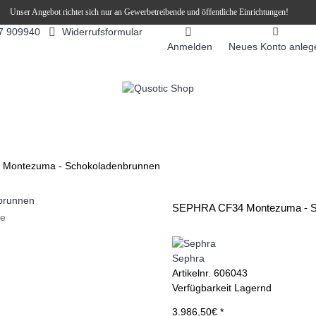
Unser Angebot richtet sich nur an Gewerbetreibende und öffentliche Einrichtungen!
Widerrufsformular
7 909940
Anmelden
Neues Konto anleg
FEEAUTOMATEN
SNEKY ™ SLUSH EIS DRINKS
SLUSH-EIS
Montezuma - Schokoladenbrunnen
SEPHRA CF34 Montezuma - S
ie
Sephra
Artikelnr.
606043
Verfügbarkeit
Lagernd
3.986,50€ *