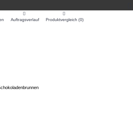
en
Auftragsverlauf
Produktvergleich (
0
)
0 Artikel - 0,00€ *
-MASCHINEN
ZUMEX SAFTMASCHINEN
chokoladenbrunnen