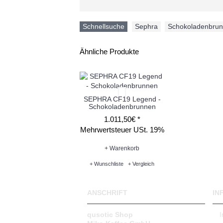
Schnellsuche
Sephra
,
Schokoladenbru
Ähnliche Produkte
SEPHRA CF19 Legend -
Schokoladenbrunnen
1.011,50€ *
Mehrwertsteuer USt. 19%
+ Warenkorb
+ Wunschliste
+ Vergleich
ANSCHRIFT
IN
qusotic Shop