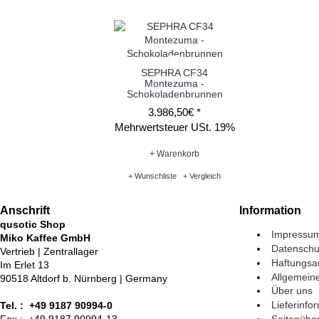
SEPHRA CF34
Montezuma -
Schokoladenbrunnen
3.986,50€ *
Mehrwertsteuer USt. 19%
+ Warenkorb
+ Wunschliste
+ Vergleich
Anschrift
Information
qusotic Shop
Impressu
Miko Kaffee GmbH
Datenschu
Vertrieb | Zentrallager
Haftungsa
Im Erlet 13
Allgemein
90518 Altdorf b. Nürnberg | Germany
Über uns
Lieferinfo
Tel. : +49 9187 90994-0