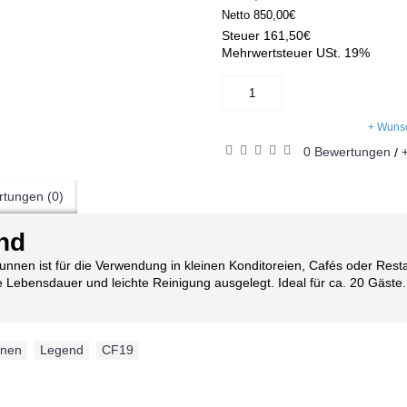
Netto
850,00€
Steuer
161,50€
Mehrwertsteuer USt. 19%
+ Wunsc
0 Bewertungen
/
tungen (0)
nd
en ist für die Verwendung in kleinen Konditoreien, Cafés oder Res
ge Lebensdauer und leichte Reinigung ausgelegt. Ideal für ca. 20 Gäste.
nnen
,
Legend
,
CF19