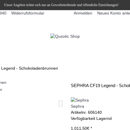
Unser Angebot richtet sich nur an Gewerbetreibende und öffentliche Einrichtungen!
Widerrufsformular
Anmelden
Neues Konto anl
940
FFEEAUTOMATEN
SNEKY ™ SLUSH EIS DRINKS
SLUSH-EIS
Legend - Schokoladenbrunnen
SEPHRA CF19 Legend - Schok
ie
Sephra
Artikelnr.
606140
Verfügbarkeit
Lagernd
1.011,50€ *