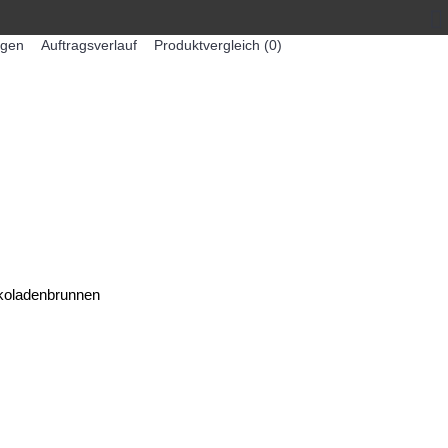
egen
Auftragsverlauf
Produktvergleich (
0
)
0 Artikel - 0,00€ *
-MASCHINEN
ZUMEX SAFTMASCHINEN
oladenbrunnen