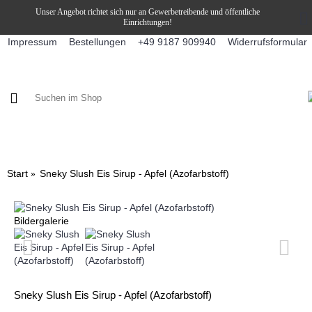
Unser Angebot richtet sich nur an Gewerbetreibende und öffentliche
Einrichtungen!
Impressum
Bestellungen
Widerrufsformular
+49 9187 909940
KAFFEE / FÜLLPRODUKTE
KAFFEEAUTOMATEN
SNEKY
Start
Sneky Slush Eis Sirup - Apfel (Azofarbstoff)
Bildergalerie
Sneky Slush Eis Sirup - Apfel (Azofarbstoff)