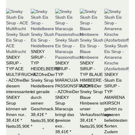
Sneky Slush
Sneky Slush
Eis Sirup -
Eis Sirup -
Sneky Slush
Sneky Slush
Ne
ACE
Heidelbeere
Eis Sirup -
Eis Sirup -
Sneky Slush
Sn
Multifrucht
SNEKY
Maracuja
Blaue
Eis Sirup -
Eis
SNEKY
SIRUP -
Passionsfrucht
Himbeere
Amarena
Wa
SIRUP -
TYP
SNEKY
SNEKY
Kirsche
(Az
TYP ACE
HEIDELBEERE
SIRUP -
SIRUP -
(Azofarbstoff)
SN
MULTIFRUCHT
- AZOfreiDer
TYP
TYP BLAUE
SNEKY
SI
- AZOfreiBei
Sneky Sirup
MARACUJA
HIMBEERE -
Slush Eis
TY
diesem
Heidelbeere
PASSIONSFRUCHT
AZOfreiDer
SIRUP -
WA
interessanten
ist gerade
- AZOfreiDer
Sneky Sirup
TYP
- A
SNEKY
durch
SNEKY
Blaue
AMARENA
SN
Sirup
seinen
Sirup
Himbeere ist
KIRSCH
Sir
können wir
Geschmack..
Maracuja
unser
gehört zu
Wa
Ihnen nur..
38,41€ *
bringt das
Verkaufsschlage..
unseren
ist
38,41€ *
gewisse
38,41€ *
beliebtesten
ein
Netto35,90€ *
exo..
Sorten.
Kla
Netto35,90€ *
Netto35,90€ *
+
38,41€ *
Zudem
38,
+
+