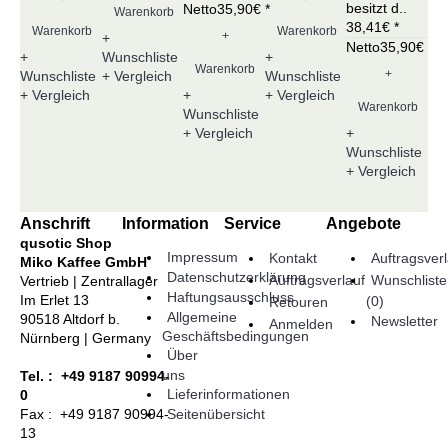
besitzt d..
Netto35,90€ *
Ne
Warenkorb
38,41€ *
Warenkorb
Warenkorb
+
+
Netto35,90€ *
+
+
Wunschliste
Warenkorb
W
+
Wunschliste
+ Vergleich
Wunschliste
+
+
+ Vergleich
+ Vergleich
Warenkorb
Wunschliste
Wu
+
+ Vergleich
+ V
Wunschliste
+ Vergleich
Anschrift
Information
Service
Angebote
qusotic Shop
Impressum
Kontakt
Auftragsverl
Miko Kaffee GmbH
Datenschutzerklärung
Auftragsverlauf
Wunschliste
Vertrieb | Zentrallager
Haftungsausschluss
Im Erlet 13
(
0
)
Retouren
Allgemeine
90518 Altdorf b.
Newsletter
Anmelden
Geschäftsbedingungen
Nürnberg | Germany
Über
uns
Tel. : +49 9187 90994-
Lieferinformationen
0
Seitenübersicht
Fax : +49 9187 90994-
13