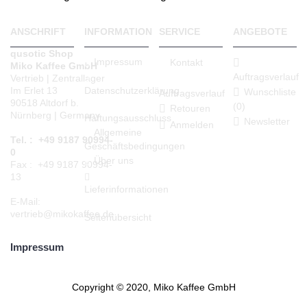
ANSCHRIFT
INFORMATION
SERVICE
ANGEBOTE
qusotic Shop
Impressum
Kontakt
Miko Kaffee GmbH
Auftragsverlauf
Vertrieb | Zentrallager
Datenschutzerklärung
Im Erlet 13
Wunschliste
Auftragsverlauf
90518 Altdorf b.
(
0
)
Retouren
Nürnberg | Germany
Haftungsausschluss
Newsletter
Anmelden
Allgemeine
Tel. : +49 9187 90994-
Geschäftsbedingungen
0
Über uns
Fax : +49 9187 90994-
13
Lieferinformationen
E-Mail:
vertrieb@mikokaffee.de
Seitenübersicht
Impressum
Copyright © 2020, Miko Kaffee GmbH