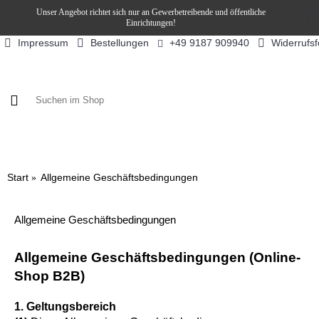
Unser Angebot richtet sich nur an Gewerbetreibende und öffentliche
Einrichtungen!
Impressum
Bestellungen
Widerrufs
+49 9187 909940
KAFFEE / FÜLLPRODUKTE
KAFFEEAUTOMATEN
SN
Start
Allgemeine Geschäftsbedingungen
Allgemeine Geschäftsbedingungen
Allgemeine Geschäftsbedingungen (Online-
Shop B2B)
1. Geltungsbereich