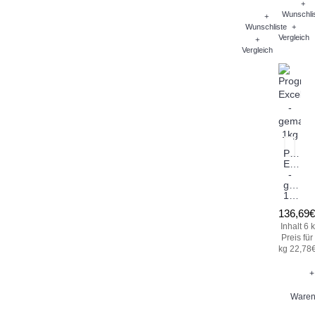
+
Wunschli
+
Wunschliste
+
Vergleich
+
Vergleich
Progre
Excels
-
gemah
1kg
136,69€
Inhalt 6 
Preis für
kg 22,78€
+
Waren