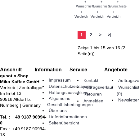
+
+
+
Wunschliste
Wunschliste
Wunschliste
+
+
+
Vergleich
Vergleich
Vergleich
1
2
>
>|
Zeige 1 bis 15 von 16 (2
Seite(n))
Anschrift
Information
Service
Angebote
qusotic Shop
Impressum
Kontakt
Auftragsve
Miko Kaffee GmbH
Datenschutzerklärung
Auftragsverlauf
Wunschlis
Vertrieb | Zentrallager
Haftungsausschluss
Im Erlet 13
(
0
)
Retouren
Allgemeine
90518 Altdorf b.
Newsletter
Anmelden
Geschäftsbedingungen
Nürnberg | Germany
Über uns
Lieferinformationen
Tel. : +49 9187 90994-
Seitenübersicht
0
Fax : +49 9187 90994-
13