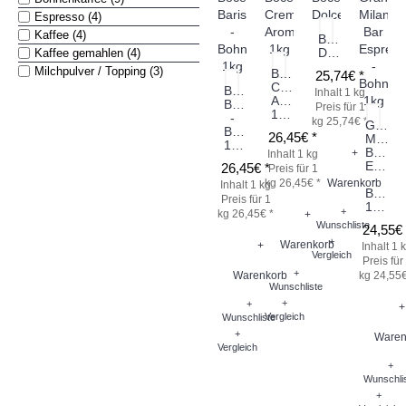
Espresso (4)
Kaffee (4)
Bocello
Dolce&Crema
Kaffee gemahlen (4)
Milchpulver / Topping (3)
Bocello
25,74€ *
Crema
Bocello
Inhalt 1 kg
Aroma
Barista
Preis für 1
1kg
-
kg 25,74€ *
Grand
Bohne
26,45€ *
Milano
1kg
Bar
+
Inhalt 1 kg
Espres
26,45€ *
Preis für 1
-
kg 26,45€ *
Warenkorb
Inhalt 1 kg
Bohne
Preis für 1
1kg
+
kg 26,45€ *
+
Wunschliste
24,55€ 
+
Warenkorb
+
Inhalt 1 
Vergleich
Preis für
+
Warenkorb
kg 24,55€
Wunschliste
+
+
+
Vergleich
Wunschliste
+
Waren
Vergleich
+
Wunschli
+