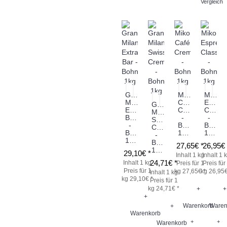
Vergleich
Grand
Miko
Miko
Milano
Café
Espres
Grand
Extra
Creme
Classi
Milano
Bar
-
-
Swiss
-
Bohne
Bohne
Creme
Bohne
1kg
1kg
-
1kg
Bohne
27,65€ *
26,95€ 
1kg
29,10€ *
Inhalt 1 kg
Inhalt 1 
24,71€ *
Inhalt 1 kg
Preis für 1
Preis für
Preis für 1
kg 27,65€ *
kg 26,95€
Inhalt 1 kg
kg 29,10€ *
Preis für 1
kg 24,71€ *
+
+
+
Warenkorb
Waren
+
Warenkorb
+
+
Warenkorb