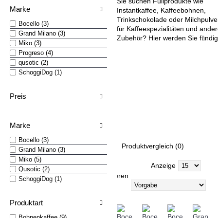
Sie suchen Füllprodukte wie
Marke
Instantkaffee, Kaffeebohnen,
Trinkschokolade oder Milchpulve
Bocello (3)
f
r Kaffeespezialit
ten und ande
ü
ä
Grand Milano (3)
Zubeh
r? Hier werden Sie f
ndig
ö
ü
Miko (3)
Progreso (4)
qusotic (2)
SchoggiDog (1)
Kaffee (63)
Kaffee Zubehör (6)
Preis
Lösliche Produkte (Insta
Puro Fairtrade (Bio)
Marke
Bocello (3)
Produktvergleich (0)
Grand Milano (3)
Miko (5)
Anzeige
Qusotic (2)
Sortieren
SchoggiDog (1)
nach
Produktart
Bohnenkaffee (9)