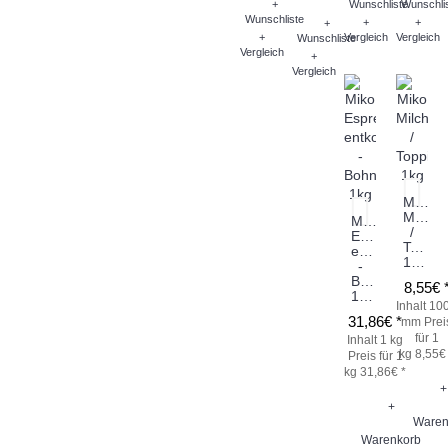
+
Wunschliste
Wunschli
Wunschliste
+
+
+
+
Vergleich
Vergleich
Wunschliste
Vergleich
+
Vergleich
Miko
Milchw
Miko
/
Espresso
Toppin
entkoffeiniert
1kg
-
Bohne
8,55€ 
1kg
Inhalt 10
31,86€ *
mm
Prei
für 1
Inhalt 1 kg
kg 8,55€
Preis für 1
kg 31,86€ *
+
+
Waren
Warenkorb