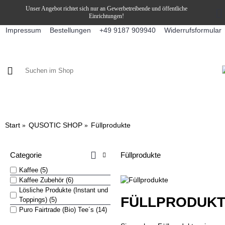
Unser Angebot richtet sich nur an Gewerbetreibende und öffentliche
Einrichtungen!
Impressum
Bestellungen
Widerrufsformular
+49 9187 909940
KAFFEE / FÜLLPRODUKTE
KAFFEEAUTOMATEN
SNEKY
Start
QUSOTIC SHOP
Füllprodukte
Categorie
Füllprodukte
Kaffee (5)
Kaffee Zubehör (6)
Lösliche Produkte (Instant und
FÜLLPRODUK
Toppings) (5)
Puro Fairtrade (Bio) Tee´s (14)