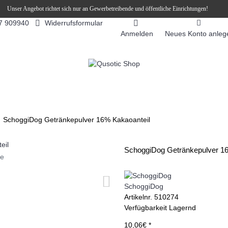
Unser Angebot richtet sich nur an Gewerbetreibende und öffentliche Einrichtungen!
Widerrufsformular
7 909940
Anmelden
Neues Konto anleg
FEEAUTOMATEN
SNEKY ™ SLUSH EIS DRINKS
SLUSH-EIS
SchoggiDog Getränkepulver 16% Kakaoanteil
SchoggiDog Getränkepulver 16
ie
SchoggiDog
Artikelnr.
510274
Verfügbarkeit
Lagernd
10,06€ *