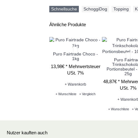
Schnellsuche
SchoggiDog
,
Topping
,
K
Ähnliche Produkte
Puro Fairtrade Choco -
1kg
Puro Fairtr
Trinkschokol
13,98€ *
Mehrwertsteuer
Portionsbeutel -
USt. 7%
25g
48,87€ *
Mehrwer
+ Warenkorb
USt. 7%
+ Wunschliste
+ Vergleich
+ Warenkor
+ Wunschliste
+ Ve
Nutzer kauften auch