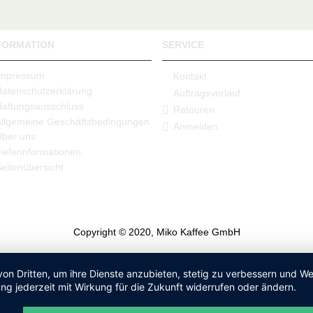
FORMATION
SERVICE
Impressum
Kontakt
Datenschutzerklärung
Auftragsverlauf
Haftungsausschluss
Retouren
Allgemeine Geschäftsbedingungen
Anmelden
Über uns
ieferinformationen
eitenübersicht
Copyright © 2020, Miko Kaffee GmbH
von Dritten, um ihre Dienste anzubieten, stetig zu verbessern und 
ng jederzeit mit Wirkung für die Zukunft widerrufen oder ändern.