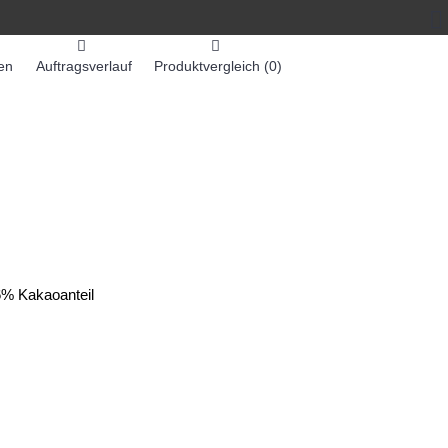
en
Auftragsverlauf
Produktvergleich (
0
)
0 Artikel - 0,00€ *
-MASCHINEN
ZUMEX SAFTMASCHINEN
% Kakaoanteil