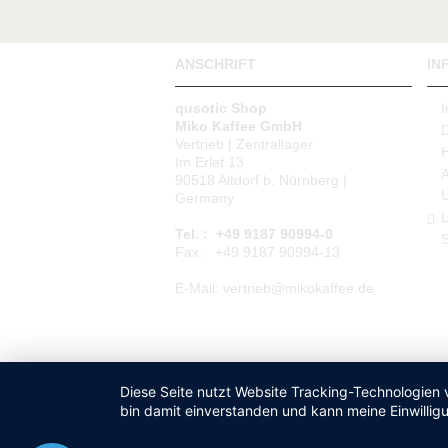
ANSCHRIFT
IN
qusotic Shop
Miko Kaffee GmbH
Vertrieb | Zentrallager
Im Erlet 13
90518 Altdorf b. Nürnberg |
Germany
L
Tel. : +49 9187 90994-0
S
Fax : +49 9187 90994-13
E-Mail: vertrieb@mikokaffee.de
Diese Seite nutzt Website Tracking-Technologien 
bin damit einverstanden und kann meine Einwilligu