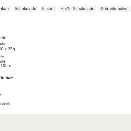
akao
,
Schokolade
,
Instant
,
Heiße Schokolade
,
Getränkepulver
ade
ade
 100 x
tsteuer
b
rgleich