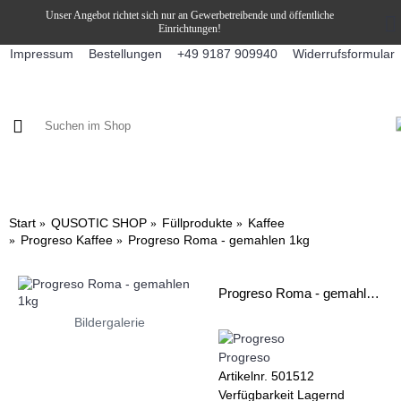
Unser Angebot richtet sich nur an Gewerbetreibende und öffentliche
Einrichtungen!
Impressum
Bestellungen
Widerrufsformular
+49 9187 909940
KAFFEE / FÜLLPRODUKTE
KAFFEEAUTOMATEN
SNEKY
Start
QUSOTIC SHOP
Füllprodukte
Kaffee
Progreso Kaffee
Progreso Roma - gemahlen 1kg
Progreso Roma - gemahlen 1kg
Bildergalerie
Progreso
Artikelnr.
501512
Verfügbarkeit
Lagernd