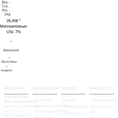
Bocello
Crema
Aroma
1kg
26,45€ *
Mehrwertsteuer
USt. 7%
+
Warenkorb
+
Wunschliste
+
Vergleich
ANSCHRIFT
INFORMATION
SERVICE
ANGEBOTE
qusotic Shop
Impressum
Kontakt
Auftragsverlauf
Miko Kaffee GmbH
Datenschutzerklärung
Vertrieb | Zentrallager
Auftragsverlauf
Wunschliste
Im Erlet 13
Haftungsausschluss
(
0
)
Retouren
90518 Altdorf b.
Allgemeine
Newsletter