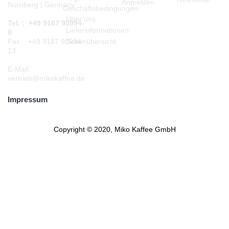
Anmelden
Nürnberg | Germany
Geschäftsbedingungen
Über uns
Tel. : +49 9187 90994-
Lieferinformationen
0
Seitenübersicht
Fax : +49 9187 90994-
13
E-Mail:
vertrieb@mikokaffee.de
Impressum
Copyright © 2020, Miko Kaffee GmbH