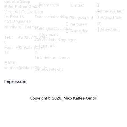
qusotic Shop
Impressum
Kontakt
Miko Kaffee GmbH
Auftragsverlauf
Vertrieb | Zentrallager
Datenschutzerklärung
Im Erlet 13
Wunschliste
Auftragsverlauf
90518 Altdorf b.
(
0
)
Retouren
Nürnberg | Germany
Haftungsausschluss
Newsletter
Anmelden
Allgemeine
Tel. : +49 9187 90994-
Geschäftsbedingungen
0
Über uns
Fax : +49 9187 90994-
13
Lieferinformationen
E-Mail:
vertrieb@mikokaffee.de
Seitenübersicht
Impressum
Copyright © 2020, Miko Kaffee GmbH