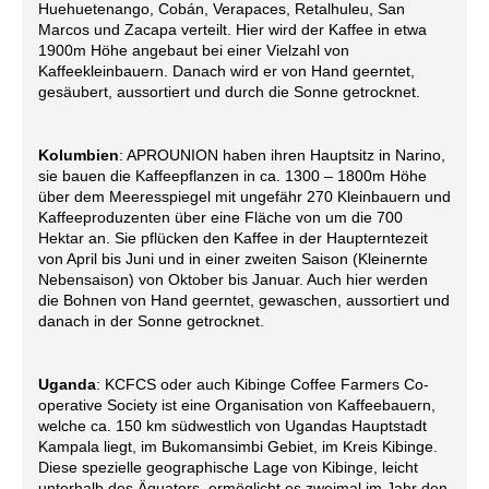
Huehuetenango, Cobán, Verapaces, Retalhuleu, San
Marcos und Zacapa verteilt. Hier wird der Kaffee in etwa
1900m Höhe angebaut bei einer Vielzahl von
Kaffeekleinbauern. Danach wird er von Hand geerntet,
gesäubert, aussortiert und durch die Sonne getrocknet.
Kolumbien
: APROUNION haben ihren Hauptsitz in Narino,
sie bauen die Kaffeepflanzen in ca. 1300 – 1800m Höhe
über dem Meeresspiegel mit ungefähr 270 Kleinbauern und
Kaffeeproduzenten über eine Fläche von um die 700
Hektar an. Sie pflücken den Kaffee in der Haupterntezeit
von April bis Juni und in einer zweiten Saison (Kleinernte
Nebensaison) von Oktober bis Januar. Auch hier werden
die Bohnen von Hand geerntet, gewaschen, aussortiert und
danach in der Sonne getrocknet.
Uganda
: KCFCS oder auch Kibinge Coffee Farmers Co-
operative Society ist eine Organisation von Kaffeebauern
,
welche ca. 150 km südwestlich von Ugandas Hauptstadt
Kampala liegt, im Bukomansimbi Gebiet, im Kreis Kibinge.
Diese spezielle geographische Lage von Kibinge, leicht
unterhalb des Äquators, ermöglicht es zweimal im Jahr den