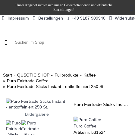
Unser Angebot richtet sich nur an Gewerbetreibende und öffentliche
Einrichtungen!
Impressum
Bestellungen
Widerrufs
+49 9187 909940
KAFFEE / FÜLLPRODUKTE
KAFFEEAUTOMATEN
SN
Start
QUSOTIC SHOP
Füllprodukte
Kaffee
Puro Fairtrade Coffee
Puro Fairtrade Sticks Instant - entkoffeiniert 250 St.
Puro Fairtrade Sticks Instant - entkoffeiniert 250 St.
Bildergalerie
Puro Coffee
Artikelnr.
531524