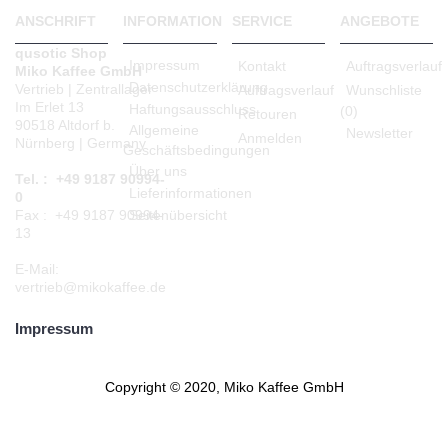
ANSCHRIFT
INFORMATION
SERVICE
ANGEBOTE
qusotic Shop
Impressum
Kontakt
Auftragsverlauf
Miko Kaffee GmbH
Datenschutzerklärung
Vertrieb | Zentrallager
Auftragsverlauf
Wunschliste
Im Erlet 13
Haftungsausschluss
(
0
)
Retouren
90518 Altdorf b.
Allgemeine
Newsletter
Anmelden
Nürnberg | Germany
Geschäftsbedingungen
Über uns
Tel. : +49 9187 90994-
Lieferinformationen
0
Seitenübersicht
Fax : +49 9187 90994-
13
E-Mail:
vertrieb@mikokaffee.de
Impressum
Copyright © 2020, Miko Kaffee GmbH