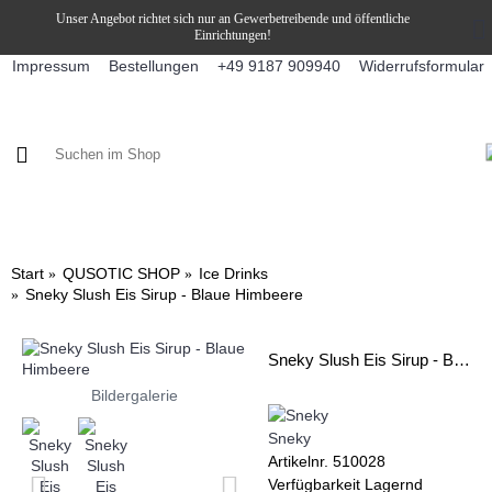
Unser Angebot richtet sich nur an Gewerbetreibende und öffentliche
Einrichtungen!
Impressum
Bestellungen
Widerrufsformular
+49 9187 909940
KAFFEE / FÜLLPRODUKTE
KAFFEEAUTOMATEN
SNEKY
Start
QUSOTIC SHOP
Ice Drinks
Sneky Slush Eis Sirup - Blaue Himbeere
Sneky Slush Eis Sirup - Blaue Himbeere
Bildergalerie
Sneky
Artikelnr.
510028
Verfügbarkeit
Lagernd