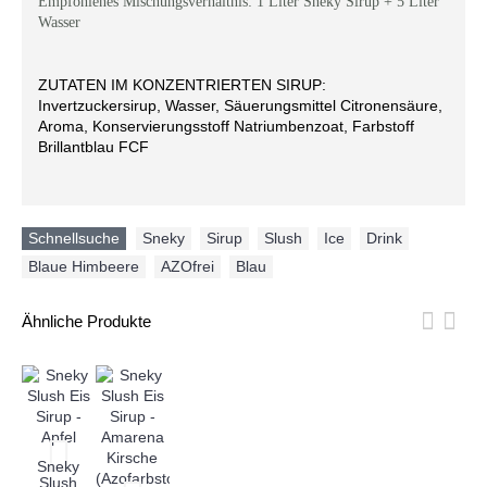
Empfohlenes Mischungsverhältnis: 1 Liter Sneky Sirup + 5 Liter
Wasser
ZUTATEN IM KONZENTRIERTEN SIRUP:
Invertzuckersirup, Wasser, Säuerungsmittel Citronensäure,
Aroma, Konservierungsstoff Natriumbenzoat, Farbstoff
Brillantblau FCF
Schnellsuche
Sneky
,
Sirup
,
Slush
,
Ice
,
Drink
,
Blaue Himbeere
,
AZOfrei
,
Blau
Ähnliche Produkte
Sneky
Slush