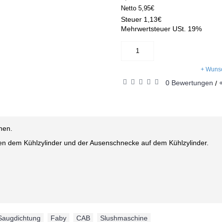
Netto
5,95€
Steuer
1,13€
Mehrwertsteuer USt. 19%
+ Wunsc
0 Bewertungen
/
nen.
chen dem Kühlzylinder und der Ausenschnecke auf dem Kühlzylinder.
Saugdichtung
,
Faby
,
CAB
,
Slushmaschine