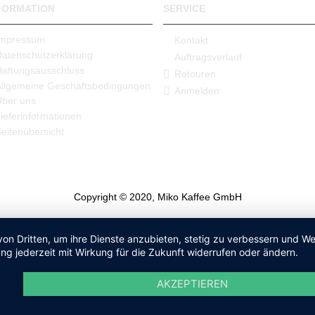
FORMATION
SERVICE
Impressum
Kontakt
Datenschutzerklärung
Auftragsverlauf
Haftungsausschluss
Retouren
Allgemeine Geschäftsbedingungen
Anmelden
Über uns
ieferinformationen
eitenübersicht
Copyright © 2020, Miko Kaffee GmbH
von Dritten, um ihre Dienste anzubieten, stetig zu verbessern und 
ng jederzeit mit Wirkung für die Zukunft widerrufen oder ändern.
AKZEPTIEREN