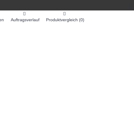
en
Auftragsverlauf
Produktvergleich (
0
)
0 Artikel - 0,00€ *
-MASCHINEN
ZUMEX SAFTMASCHINEN