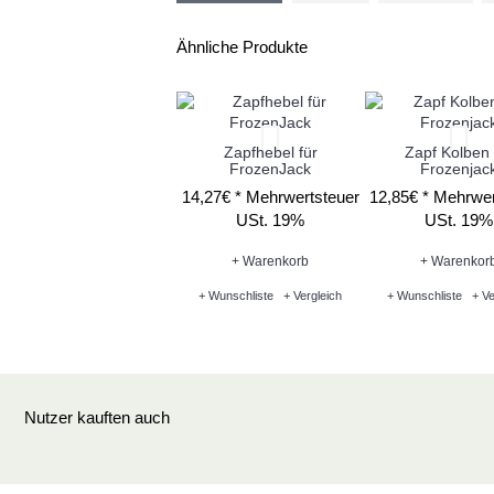
Ähnliche Produkte
Zapfhebel für
Zapf Kolben 
FrozenJack
Frozenjac
14,27€ *
Mehrwertsteuer
12,85€ *
Mehrwer
USt. 19%
USt. 19%
+ Warenkorb
+ Warenkor
+ Wunschliste
+ Vergleich
+ Wunschliste
+ Ve
Nutzer kauften auch