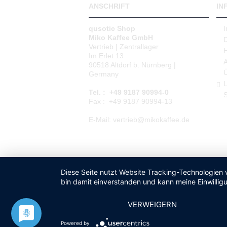
ANSCHRIFT
IN
qusotic Shop
Miko Kaffee GmbH
Vertrieb | Zentrallager
Im Erlet 13
90518 Altdorf b. Nürnberg |
Germany
L
Tel. : +49 9187 90994-0
S
Fax : +49 9187 90994-13
E-Mail: vertrieb@mikokaffee.de
Diese Seite nutzt Website Tracking-Technologien 
bin damit einverstanden und kann meine Einwilligu
VERWEIGERN
Powered by