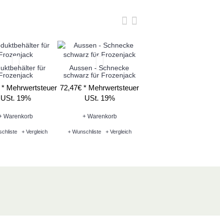
uktbehälter für
Aussen - Schnecke
Frozenjack
schwarz für Frozenjack
Behälterdeckel mit Lich
schwarz hinten für
 *
Mehrwertsteuer
72,47€ *
Mehrwertsteuer
FrozenJack
USt. 19%
USt. 19%
68,07€ *
Mehrwertsteue
USt. 19%
+ Warenkorb
+ Warenkorb
chliste
+ Vergleich
+ Wunschliste
+ Vergleich
+ Warenkorb
+ Wunschliste
+ Vergleich