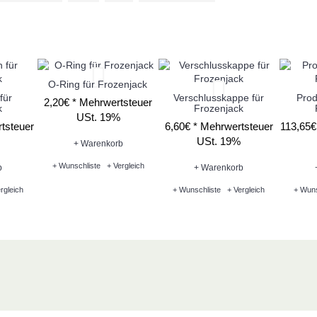
O-Ring für Frozenjack
für
Verschlusskappe für
Prod
2,20€ *
Mehrwertsteuer
k
Frozenjack
USt. 19%
tsteuer
6,60€ *
Mehrwertsteuer
113,65€
USt. 19%
+ Warenkorb
+ Wunschliste
+ Vergleich
b
+ Warenkorb
rgleich
+ Wunschliste
+ Vergleich
+ Wuns