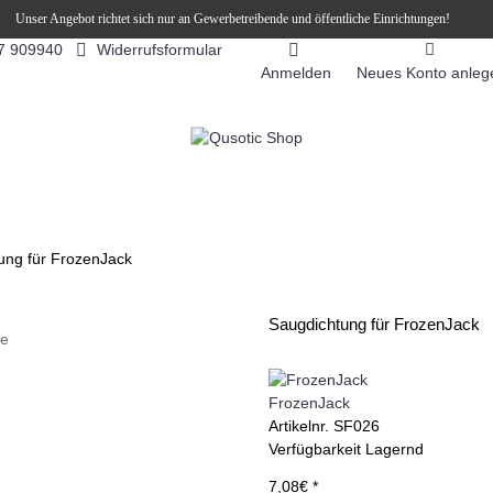
Unser Angebot richtet sich nur an Gewerbetreibende und öffentliche Einrichtungen!
Widerrufsformular
7 909940
Anmelden
Neues Konto anleg
FEEAUTOMATEN
SNEKY ™ SLUSH EIS DRINKS
SLUSH-EIS
ung für FrozenJack
Saugdichtung für FrozenJack
ie
FrozenJack
Artikelnr.
SF026
Verfügbarkeit
Lagernd
7,08€ *