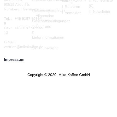
Wunschliste
Auftragsverlauf
90518 Altdorf b.
(
0
)
Retouren
Nürnberg | Germany
Haftungsausschluss
Newsletter
Anmelden
Allgemeine
Tel. : +49 9187 90994-
Geschäftsbedingungen
0
Über uns
Fax : +49 9187 90994-
13
Lieferinformationen
E-Mail:
vertrieb@mikokaffee.de
Seitenübersicht
Impressum
Copyright © 2020, Miko Kaffee GmbH