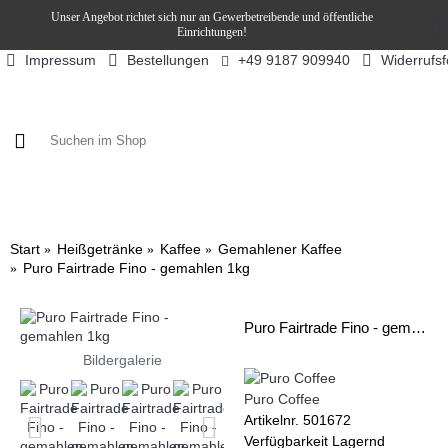
Unser Angebot richtet sich nur an Gewerbetreibende und öffentliche
Einrichtungen!
Impressum
Bestellungen
Widerrufs
+49 9187 909940
KAFFEE / FÜLLPRODUKTE
KAFFEEAUTOMATEN
SN
Start
Heißgetränke
Kaffee
Gemahlener Kaffee
Puro Fairtrade Fino - gemahlen 1kg
Puro Fairtrade Fino - gemahlen 1kg
Bildergalerie
Puro Coffee
Artikelnr.
501672
Verfügbarkeit
Lagernd