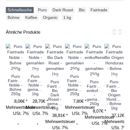
Schnellsuche
Puro
,
Dark Roast
,
Bio
,
Fairtrade
,
Bohne
,
Kaffee
,
Organic
,
1 kg
Ähnliche Produkte
Fa
Puro
Puro
Puro
Fairtrade
Fairtrade
Fairtrade
Puro
Puro
Puro
Noble -
Noble -
Noble -
Fairtrade
Fairtrade
Fairtrade
Bohne
gemahlen
gemahlen
Bio
entkoffeiniert
Bio
250g
1kg
250g
Dark
-
Origen
Roast -
gemahlen
Honduras
8,06€ *
28,70€ *
7,80€ *
Me
gemahlen
250g
- Bohne
Mehrwertsteuer
Mehrwertsteuer
Mehrwertsteuer
1kg
1kg
8,07€ *
USt. 7%
USt. 7%
USt. 7%
36,81€ *
37,12€ *
Mehrwertsteuer
Mehrwertsteuer
Mehrwertste
USt. 7%
+
+
+
USt. 7%
USt. 7%
W