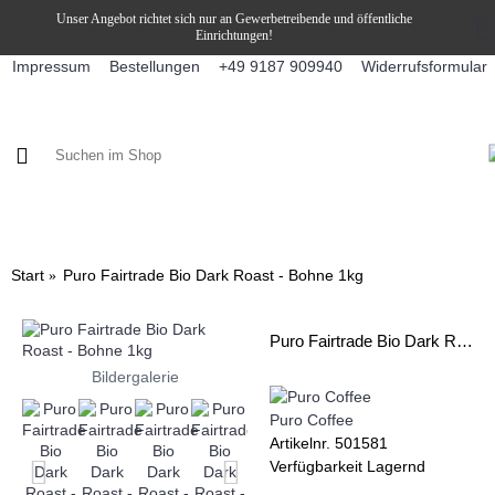
Unser Angebot richtet sich nur an Gewerbetreibende und öffentliche
Einrichtungen!
Impressum
Bestellungen
Widerrufsformular
+49 9187 909940
KAFFEE / FÜLLPRODUKTE
KAFFEEAUTOMATEN
SNEKY
Start
Puro Fairtrade Bio Dark Roast - Bohne 1kg
Puro Fairtrade Bio Dark Roast - Bohne 1kg
Bildergalerie
Puro Coffee
Artikelnr.
501581
Verfügbarkeit
Lagernd