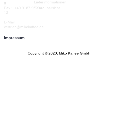
Lieferinformationen
0
Seitenübersicht
Fax : +49 9187 90994-
13
E-Mail:
vertrieb@mikokaffee.de
Impressum
Copyright © 2020, Miko Kaffee GmbH